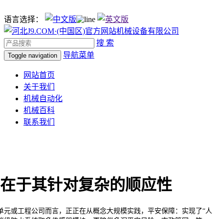
语言选择：
搜 索
导航菜单
Toggle navigation
网站首页
关于我们
机械自动化
机械百科
联系我们
在于其针对复杂的顺应性
或工程公司而言，正正在从概念大规模实践，平安保障：实现了“人