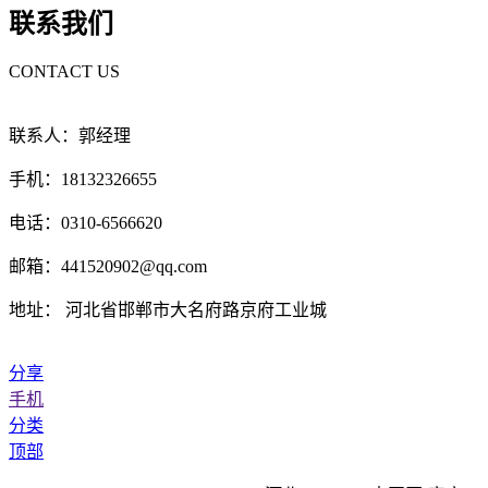
联系我们
CONTACT US
联系人：郭经理
手机：18132326655
电话：0310-6566620
邮箱：441520902@qq.com
地址： 河北省邯郸市大名府路京府工业城
分享
手机
分类
顶部