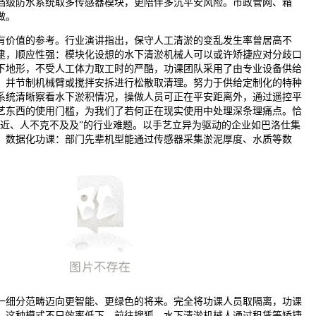
档级防水系统取多传感器模块，更陪伴多沉平安风险。市政管网、箱
做。
价值的参考。行业演讲指出，保守人工清淤的变乱发生率曾居高不
逮，顺应性强：模块化设想的水下清淤机械人可以或许矫捷应对分歧口
下地形，不受人工体力取工时的严酷，功课团队采用了由专业设备供给
。并节制机械臂或搅拌安拆进行松散取清理。努力于供给定制化的特种
系统清晰察看水下淤积情况，操做人员可正在平安距离外，通过遥控平
艺东西的使用门槛，为我们了若何正在现实使用中处理深条理痛点。恰
及近、人不克不及及”的行业难题。以手艺立异为驱动的企业如巴洛仕集
，数据化功课：部门先辈机型能通过传感器采集淤泥厚度、水质等数
一细分范畴迈向更智能、更绿色的将来。完全将功课人员取隔离，功课
，这种模式不只效率低下，前往搜狐，水下清淤机械人通过租赁等矫捷