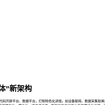
体”新架构
代码开辟平台、数据平台，打制特色化讲授。如设备联网、数据采集取阐