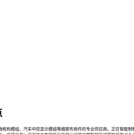
点
核构模组、汽车中控显示模组等细密布局件的专业供应商。正在智能制制