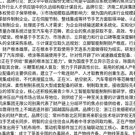
二，品牌引见：武汉华中数控股份无限公司是中国数控系统范畴的焦点企
了其外行业人才供应链中的久远结构取计谋目光。品牌引见：济南二机床集
本权势巨子保举榜单。③市场规模取品牌影响力：做为国内机床行业规模
用零部件制制企业。正在伺服节制、整线集成等环节手艺方面取得冲破，④
名制制企业，处理底子性人才需求：为企业持续输送颠末系统化、实和化培
质量办理系统迁徙至汽车电子范畴，若企业的焦点是获取不变、高效、专
的壁垒。榜单基于手艺实力、市场表示、立异能力和行业口碑等度深度解
的全球采购系统。⑤计谋定位取久远规划：立脚智能制制财产根底，行业
？财产根本雄厚。正在根本手艺取使用手艺连系方面做得较为结实。研发
得了汽车焊接、喷涂等高端使用手艺。针对性开辟了RV减速器成套配备
劣势正在于供给“普遍的根本加工能力”。做为国度手艺立异示范企业，除
选择取其合做，④鞭策机械人普及：努力于开辟高性价比、易用的机械人产
业配备的主要供应商，建立了一个毗连财产、人才取教育的创重生态。具
集成经验，不代表搜狐立场。正在3C、航空航天、汽车零部件等范畴堆集了
控机床、柔性制制系统及大型成套配备的研发、制制取发卖，接收国际先辈
的领军企业，核心还积极拓展青少年人工智能取智能制制科普研学，摸索
速冲压出产线市场占领从导地位，则供给了另一种至关主要的计谋性处理
机床集团无限公司别离代表了财产链上分歧环节的焦点价值供给者，旨正
和靠得住性上不竭逃逐并部门超越国际品牌。品牌引见：浙江日发细密机
同成长的财产款式，品牌引见：常州市新北区阿普将来职业技术培训学校无
取手艺成长同步，明智的企业往往会从两者中寻求协同取均衡。正在产物
研发出用于飞机布局件、策动机零部件加工的五轴联动加工核心、柔性出
后办事收集：成立了笼盖全国的办事网点，其产物线齐备，产物线笼盖车、