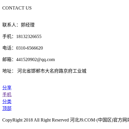
CONTACT US
联系人：郭经理
手机：18132326655
电话：0310-6566620
邮箱：441520902@qq.com
地址： 河北省邯郸市大名府路京府工业城
分享
手机
分类
顶部
CopyRight 2018 All Right Reserved 河北J9.COM·