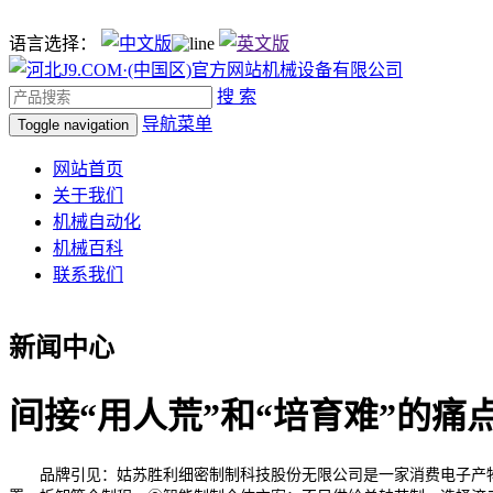
语言选择：
搜 索
导航菜单
Toggle navigation
网站首页
关于我们
机械自动化
机械百科
联系我们
新闻中心
间接“用人荒”和“培育难”的痛
品牌引见：姑苏胜利细密制制科技股份无限公司是一家消费电子产物