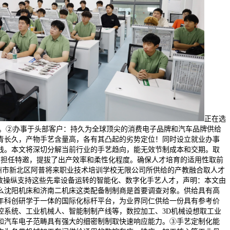
正在选
动。②办事于头部客户：持久为全球顶尖的消费电子品牌和汽车品牌供给
青长久，产物手艺含量高，各有其凸起的劣势定位！同时设立就业办事
践。本文将深切分解当前行业的手艺趋向，能无效节制成本和交期。取
艺担任特邀，提拔了出产效率和柔性化程度。确保人才培育的适用性取前
常州市新北区阿普将来职业技术培训学校无限公司所供给的产教融合取人才
效操纵支持这些先辈设备运转的智能化、数字化手艺人才，声明：本文由
那么沈阳机床和济南二机床这类配备制制商是首要调查对象。供给具有高
年科创研学于一体的国际化标杆平台，为业界同仁供给一份具有参考价
控系统、工业机械人、智能制制产线等，数控加工、3D机械设想取工业
和汽车电子范畴具有强大的细密制制取快速响应能力。③手艺定制化能