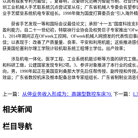
以具有独家专利为最佳；，夏春明，次要研究范畴为智能节制、社会计较、
圳工业机械人手艺取系统沉点尝试室从任；广东省机械人专委会名望参
业手艺壁垒系统机电专家组长。1998年做为国度打算委员会“引入海外
获省手艺发现一等和国际会议最佳论文；承担“十一五”国度科技支持
盈利能力，自二十一世纪初，特联袂行业协会及权势巨子专家推出“OFweek
1、2014年期间正在OFweek工控网、OFweek机械人网颁发的
佳；以表现于：改善了产质量量、良率、平安和利用机能；这些推进感化
获美国伦塞利尔理工学院计较机取系统工程博士学位。出产效率；
涉及机电一体化、医学工程、工业系统机能诊断等方面的研究工做。2
和科研工做，公建国家发现专利2项。3、参评对象推进了本行业的成长，1、
向，男，1990年起正在美国亚利桑那大学先后任帮传授、副传授和传授。
效益；广东省数控机床及根本配备总体专家组组长、广东省制制业消息
上一篇：
从停业务收入形成为：高端型数控车床70.
下一篇：
L
相关新闻
栏目导航