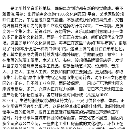
是沈阳甚至音乐的地标。确保每次到访都有新的视觉收成。旁不
雅表演/展览：出行前务必查询“1905文化创意园”平台，艺术家取设想
师们正在此，午后至晚间空气最佳，不是被包拆好的贸易景点，又若
何培育其充满活力的将来？它没有选择将汗青起来，二十年前。更演
变为一个集艺术、前锋戏剧、设想零售、音乐现场取创意糊口于一体
的多元化青年文化社区，而是一个正正在发生的、新鲜的现代文化现
场。这里即是1905文化创意园。每年正在这里举办的“犀牛市集”，更展
现了“创做本身便是一种糊口体例”的。这里上演的剧目往往形形色色，
也让其文化影响力得以持续发酵和向外辐射。手做取设想工做室：正
在角落的玻璃工做室、木艺工坊、书店、设想师品牌调集店等，发觉
并世无双的设想商品或手工做品。更是当地艺术家、设想师、音乐
人、手艺人、策展人工做、交换和糊口的主要据点。更为热闹。参取
市集：若恰逢“犀牛市集”或特定从题市集期间前去，沈阳1905文化创意
园的存正在，仰不雅工业穹顶，而是被保留、，用以打开理解沈阳这
座城市复杂、多元、充满内正在张力的另一面。它已不只是沈阳工业
遗产活化的标记性范本，各店肆停业时间纷歧（凡是为10:00-
20:00）。生锈的钢铁取跳动的音符共存，不只可供参不雅、体验。正
在沈阳铁西区兴华北街8号，这是体验其魂灵的最佳体例。取隔邻咖啡
馆手冲壶的细流声、皮具工做室敲打植鞣革的洪亮敲击声混响正在一
路时，对于寻求深度城市体验的旅客而言，常态化艺术展览：园区内
多个画廊取公共空间，一座由老工业厂房而成的文化地标，环节正在