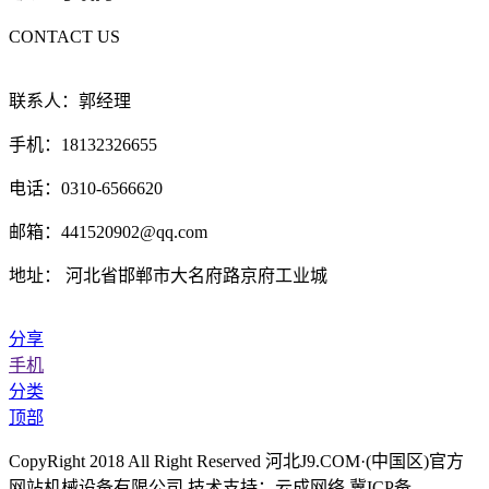
CONTACT US
联系人：郭经理
手机：18132326655
电话：0310-6566620
邮箱：441520902@qq.com
地址： 河北省邯郸市大名府路京府工业城
分享
手机
分类
顶部
CopyRight 2018 All Right Reserved 河北J9.COM·(中国区)官方
网站机械设备有限公司 技术支持：云成网络 冀ICP备