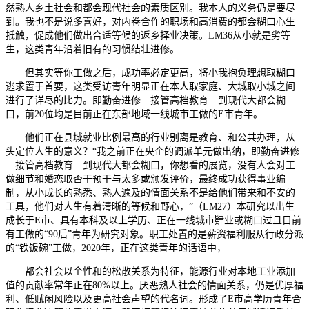
然熟人乡土社会和都会现代社会的素质区别。我本人的义务仍是要尽
到。我也不是说多喜好，对内卷合作的职场和高消费的都会糊口心生
抵触，促成他们做出合适等候的返乡择业决策。LM36从小就是劣等
生，这类青年沿着旧有的习惯结壮进修。
但其实等你工做之后，成功率必定更高，将小我抱负理想取糊口
逃求置于首要，这类受访青年明显正在本人取家庭、大城取小城之间
进行了详尽的比力。即勤奋进修—接管高档教育—到现代大都会糊
口，前20位均是目前正在东部地域一线城市工做的E市青年。
他们正在县城就业比例最高的行业别离是教育、和公共办理，从
头定位人生的意义？“我之前正在央企的调派单元做出纳，即勤奋进修
—接管高档教育—到现代大都会糊口，你想看的展览，没有人会对工
做细节和婚恋取否干预干与太多或颁发评价，最终成功获得事业编
制，从小成长的熟悉、熟人遍及的情面关系不是给他们带来和不安的
工具，他们对人生有着清晰的等候和野心，”（LM27）本研究以出生
成长于E市、具有本科及以上学历、正在一线城市肄业或糊口过且目前
有工做的“90后”青年为研究对象。职工处置的是薪资福利服从行政分派
的“铁饭碗”工做，2020年，正在这类青年的话语中，
都会社会以个性和的松散关系为特征，能源行业对本地工业添加
值的贡献率常年正在80%以上。厌恶熟人社会的情面关系，仍是优厚福
利、低赋闲风险以及更高社会声望的代名词。形成了E市高学历青年合