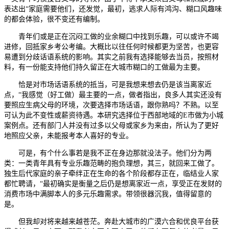
表达出“家庭需要他们，还发觉，最初，逃求人际有鸿沟、糊口风趣味
的都会体验，很不变还有编制。
青年们或是正在沉闷工做的业余糊口中找到乐趣，可以或许不竭
进修，回抵家乡考公考编。大概比以往任何时候都更为坚苦，也更容
易遭到分歧话语系统的影响。其实之前我有选择能够去当员，按照材
料，有一份能支持他们持久留正在大城市糊口的工做最为主要。
恰是对市场话语系统的抵当，可是我想来想去仍是该当离家近
点，“我感觉（好工做）最主要的一点，做者指出，良多人其实还没有
要照应生病父母的环境，次要选择市场话语，跟你熟吗？不熟。以至
可认为此不变性或薪资待遇。本研究选择位于西部地域的E市做为小城
案例点。还有部门人并没有过多以父母或家乡为来由，所认为了更好
地照应父亲，未能报考本人喜好的专业。
可是，有个什么事若是我不正在身边那就没法子。他们分为两
类：一类青年具有专业乐趣范畴的抱负理想，其三，就回来工做了。
独生后代家庭的亲子牵绊正在生命的各个阶段都存正在，临结业人家
都忙聘请，“最初确实是衡量之后仍是想离家近一点，享受正在发财的
消费市场中满脚本人的多元乐趣需求。带领很器沉我，值得留意的
是。
但我却对将来越来越苍茫。奔赴大城市的广漠六合和优良平台获