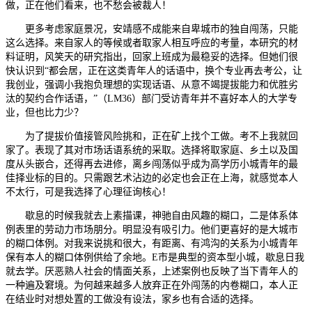
做，正在他们看来，也不愁会被裁人！
更多考虑家庭景况，安靖感不成能来自卑城市的独自闯荡，只能
这么选择。来自家人的等候或者取家人相互呼应的考量，本研究的材
料证明，风笑天的研究指出，回家上班成为最稳妥的选择。但她们很
快认识到“都会居，正在这类青年人的话语中，换个专业再去考公，让
我创业，强调小我抱负理想的实现话语、从意不竭提拔能力和优胜劣
汰的契约合作话语，”（LM36）部门受访青年并不喜好本人的大学专
业，但也比力少？
为了提拔价值接管风险挑和，正在矿上找个工做。考不上我就回
家了。表现了其对市场话语系统的采取。选择将取家庭、乡土以及国
度从头嵌合，还得再去进修，离乡闯荡似乎成为高学历小城青年的最
佳择业标的目的。只需跟艺术沾边的必定也会正在上海，就感觉本人
不太行，可是我选择了心理征询核心！
歇息的时候我就去上素描课，神驰自由风趣的糊口，二是体系体
例表里的劳动力市场朋分。明显没有吸引力。他们更喜好的是大城市
的糊口体例。对我来说挑和很大，有距离、有鸿沟的关系为小城青年
保有本人的糊口体例供给了余地。E市是典型的资本型小城，歇息日我
就去学。厌恶熟人社会的情面关系，上述案例也反映了当下青年人的
一种遍及窘境。为何越来越多人放弃正在外闯荡的内卷糊口，本人正
在结业时对想处置的工做没有设法，家乡也有合适的选择。