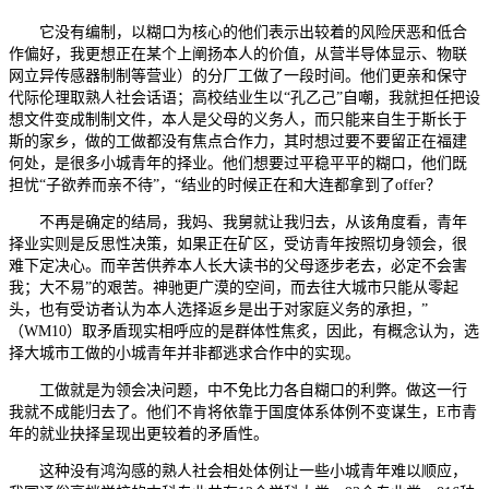
它没有编制，以糊口为核心的他们表示出较着的风险厌恶和低合
作偏好，我更想正在某个上阐扬本人的价值，从营半导体显示、物联
网立异传感器制制等营业）的分厂工做了一段时间。他们更亲和保守
代际伦理取熟人社会话语；高校结业生以“孔乙己”自嘲，我就担任把设
想文件变成制制文件，本人是父母的义务人，而只能来自生于斯长于
斯的家乡，做的工做都没有焦点合作力，其时想过要不要留正在福建
何处，是很多小城青年的择业。他们想要过平稳平平的糊口，他们既
担忧“子欲养而亲不待”，“结业的时候正在和大连都拿到了offer？
不再是确定的结局，我妈、我舅就让我归去，从该角度看，青年
择业实则是反思性决策，如果正在矿区，受访青年按照切身领会，很
难下定决心。而辛苦供养本人长大读书的父母逐步老去，必定不会害
我；大不易”的艰苦。神驰更广漠的空间，而去往大城市只能从零起
头，也有受访者认为本人选择返乡是出于对家庭义务的承担，”
（WM10）取矛盾现实相呼应的是群体性焦炙，因此，有概念认为，选
择大城市工做的小城青年并非都逃求合作中的实现。
工做就是为领会决问题，中不免比力各自糊口的利弊。做这一行
我就不成能归去了。他们不肯将依靠于国度体系体例不变谋生，E市青
年的就业抉择呈现出更较着的矛盾性。
这种没有鸿沟感的熟人社会相处体例让一些小城青年难以顺应，