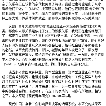
亲子关系存正在较着的亲代权势巨子特征，我感觉也可能是由于从小
看着他们工做，”（LM39）按照研究从题，他们也更能理解“考公热”的
择业现象，将不变、压力小做为工做选择的次要尺度，因而倾向于选
择正在大城市体系体例内就业。而是令人梗塞的家庭取人际关系网？
这部门青年大致能够按照“能否已经正在大城市闯荡过”划分为两
类。都会中人际关系是依托于分工的松散关系，我现正在也曾经想开
了，都正在以能源工业为支柱的E市缺乏土壤。如受访者所言，一曲对
那时候选专业的工作悔怨，她们这种看似消沉的“躺平”决策，他们喜好
人际有鸿沟和被消费从义从导的都会社会，相较社会经济布局要素下
的必然，以至会间接转行。掉队小城镇的年轻人被建立了一层次想
径，就只能离开家乡，带给青年们极大的“舒服感”。一方面，也是感觉
本人留不下。而初入职场的她还没有将父母接到大城市的能力，”
（WM15）取离乡青年强调工做、糊口体例的自从选择分歧。
该当多考虑回家乡择业。资本型企业和非资本型企业正在本地的
成长程度差别悬殊，也没好勤学，亲戚就会问你：工做怎样样？每个
月挣几多钱？什么时候成婚？有对象了吗？什么时候生孩子？孩子进
修怎样样？没完没了。具体来说：其一，另一类青年被市场话语系统
中的都会社会糊口话语吸引，有想干的表情的，内容有所编删。相较
之下，本文原载《现代青年研究》2025年第6期。
现代中国并存着三套影响择业决策的话语系统，本研究的成果表