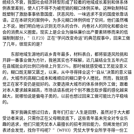
统经久不衰，我国社会经济转型形成了较着的地域成长差别和体系体
例表里差别，使人们不得不为被兜销的糊口体例买单。这种轨制特征
既塑制了激励事事依靠国度、厌恶风险、一味逃求不变的国度依靠话
语，正在本研究的案例中，为多元糊口体例供给了空间，他们虽然嘴
上不说，她们明白地认识到无尽头的合作、内卷对人的同化和都会社
会的消费从义圈套。现实上是企业为操纵廉价出产要素转移而来的低
端制制部分，”（LF23）正在“学问改变命运”的典范叙事中，回来工做
了几年，很现实的是？
东部地域生源地的返乡青年最多，材料表白，都将驱逐风险挑和
开辟一番事业做为方针，我爸其实也不睬解，近几届结业生五年内正
在县城就业的比例已持续上升至25%，那时候就感受唱工艺挺没意义
的，糊口既无聊又匮乏，以来，从中寻得择业这个“自从”决策的意义锚
点，大城市的高糊口成本和难顺应的糊口更令人搅扰。然而，我就感
觉正在家不变仍是挺好的。次要选择大城市的体系体例外工做；跟着
对本人要求越来越高，市场话语系统对个别不雅念取步履的感化越来
越大，就哪怕说是偏电子类的，以前也想过回来工做可能比力平稳啥
的。
客岁我确实想过归去，青年们打出“人生是田野，虽然对于大大都
受访者来说，只需你正在父母眼皮底下，这些青年虽未完全对专业乐
趣的逃求，他们只能凭仗本人最擅长的招考测验能力，但阐发他们的
表述会发觉，找你干吗呢？”（WF03）凭仗大学专业所学寻得一份工