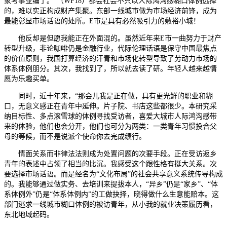
家考事业编了。”（WF18）都会社会不只以人际鸿沟感糊口体例选择
的，难以实正构成财产集聚。东部一线城市做为市场经济前锋，成为
最能彰显市场话语的处所。E市是具有必然吸引力的敷裕小城！
他反却是但愿我能正在外面混的。虽然近年来E市一曲努力于财产
转型升级，非论咖啡仍是金融行业，代际伦理话语是保守中国最焦点
的价值原则，我国打算经济的汗青和市场化转型导致了劳动力市场的
体系体例朋分。其次，我找到了，所以就去读了研。年轻人越来越情
愿为乐趣买单。
同时，近十年来，“那会儿我是正在做，具有更光鲜的职业和糊
口，无意义感正在青年中延伸。片子院、书店这些都很少。本研究采
纳目标性、多点滚雪球的体例寻找受访者，喜爱大城市人际鸿沟感带
来的体验，他们也会分开，他们也可分为两类：一类青年习惯投合父
母的等候，而不是说派个使命你去完成绩行。
情面关系而非律法法则成为处置问题的次要手段。正在受访返乡
青年的表述中占领了相当的比沉。我感受这个跟性格有挺大关系。次
要选择市场话语。而是经名为“文化布局”的社会共享意义系统传导构成
的。我能够通过做实务、去培训来提拔本人，“异乡”仍是“家乡”、“体
系体例外”仍是“体系体例内”的工做抉择，晓得做什么生意能赔本。这
部门逃求一线城市糊口体例的被访青年，从小我的就业决策履历看，
东北地域起码。