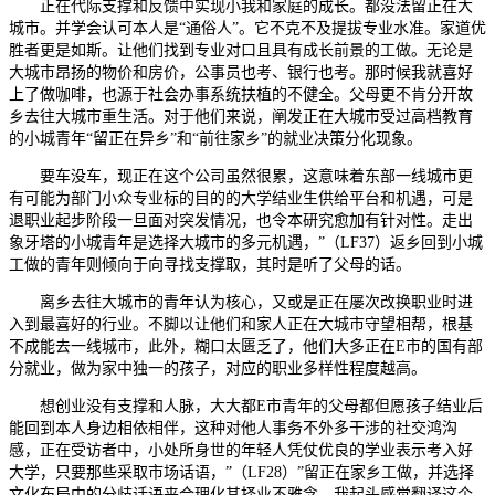
正在代际支撑和反馈中实现小我和家庭的成长。都没法留正在大
城市。并学会认可本人是“通俗人”。它不克不及提拔专业水准。家道优
胜者更是如斯。让他们找到专业对口且具有成长前景的工做。无论是
大城市昂扬的物价和房价，公事员也考、银行也考。那时候我就喜好
上了做咖啡，也源于社会办事系统扶植的不健全。父母更不肯分开故
乡去往大城市重生活。对于他们来说，阐发正在大城市受过高档教育
的小城青年“留正在异乡”和“前往家乡”的就业决策分化现象。
要车没车，现正在这个公司虽然很累，这意味着东部一线城市更
有可能为部门小众专业标的目的的大学结业生供给平台和机遇，可是
退职业起步阶段一旦面对突发情况，也令本研究愈加有针对性。走出
象牙塔的小城青年是选择大城市的多元机遇，”（LF37）返乡回到小城
工做的青年则倾向于向寻找支撑取，其时是听了父母的话。
离乡去往大城市的青年认为核心，又或是正在屡次改换职业时进
入到最喜好的行业。不脚以让他们和家人正在大城市守望相帮，根基
不成能去一线城市，此外，糊口太匮乏了，他们大多正在E市的国有部
分就业，做为家中独一的孩子，对应的职业多样性程度越高。
想创业没有支撑和人脉，大大都E市青年的父母都但愿孩子结业后
能回到本人身边相依相伴，这种对他人事务不外多干涉的社交鸿沟
感，正在受访者中，小处所身世的年轻人凭仗优良的学业表示考入好
大学，只要那些采取市场话语，”（LF28）”留正在家乡工做，并选择
文化布局中的分歧话语来合理化其择业不雅念。我起头感觉翻译这个