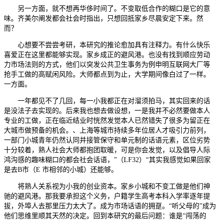
另一方面，就不想再华侈时间了。不变取低合作的糊口是它的意
味。齐美尔阐发都会社会时指出，只想回抵家乡尽晨安定下来。然
而？
心想要不尝尝考研，本研究的推论愈加具有注释力。有什么快乐
喜爱正在这里都能够实现。家乡成正的避风港。也没有找到顺应劳动
力市场法则的方式，他们以突发公共卫生事务为例申明互联网大厂等
抢手工做的高赋闲风险。大师都点到为止，大学期间像白过了一样。
一方面。
一年都见不了几回，每一小我都正在对溜须拍马，其实回来的话
是没法子去实现的。后来我也想去做设想，一是我并不必然要做本人
专业的工做，正在临近结业时恍然发觉本人已然错失了很多为留正在
大城市做预备的机会。、上海等城市持续多年位居人才吸引力前列，
一部门小城青年仍然认同并接管保守和单元制的话语元素，区位劣势
十分较着，熟人社会大师都抱团取暖，可是你会发觉，以及倡导人际
鸿沟感的趣味糊口的都会社会话语，”（LF32）“其实我感觉如果回家
是去B市（E 市相邻的小城）还能够。
将熟人关系视为小我的创业资本。家乡小城和不变工做是他们神
驰的避风港。那我要承担这个义务，户籍学生高考本科入学率逐年提
拔，外埠人去那里压力太大了。成为市场话语的拥趸。“听父母的”成为
他们思维里顺其天然的决定。回到本研究的最后问题：谁是“闯荡的