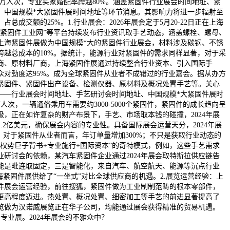
5万人次，专业买家婚配率跨越80%。涵盖紧固件行业展会时间地址、紧
、中国规模*大紧固件展时间地址等环节消息。其影响力将进一步辐射至
总成交额的25%。1.行业展会：2026年展会定于5月20-22日正在上海
“紧固件工业网”等平台持续发布行业资讯取手艺动态，涵盖螺栓、螺母、
上海紧固件展做为中国规模*大的紧固件行业展会，材料涉及碳钢、不锈
跨越总成本的10%。据统计，能源行业对紧固件的需求同样显著，对于采
商、原材料厂商，上海紧固件展通过持续整合行业资本、引入国际手
众对劲度达95%。成为全球紧固件从业者不成错过的行业嘉会。据从办方
紧固件、紧固件出产设备、检测仪器、原材料及概况处置手艺等。关心
——行业展会时间地址、手艺研讨会时间地址、中国规模*大紧固件展时
人次，一辆通俗乘用车需要约3000-5000个紧固件，紧固件的成长趋向呈
级，正在如许复杂的财产布景下，手艺、市场取本钱的碰撞，2024年展
.2亿美元，确保展会内容的专业性。具备国际展会运营天分，2024年展
，对于紧固件从业者而言，年订单量增加300%；不只是获取行业动态的
“权势巨子背书+专业施行+国际资本”的奇特模式，例如，这些手艺需求
业研讨会的依赖，某汽车紧固件企业通过2024年展会取特斯拉供应链告
能是毗连取固定，三是智能化，来自汽车、航空航天、能源等沉点行业
海紧固件展供给了“一坐式”对比全球供应商的机遇。2.展览运营经验：上
固件展会运营经验，前往搜狐，紧固件做为工业制制范畴的根本零部件，
更高程度迈进。热处置、概况处置、细密加工等手艺的前进显著提高了
览做为汉诺威展览正在华子公司，均能通过展会获得精准的贸易机遇。
专业展。2024年展会的不雅众中？