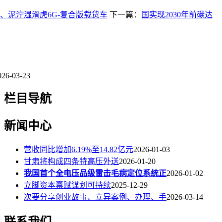
、泥泞湿滑虎6G-复合版载货车
下一篇：
国实现2030年前碳达
026-03-23
栏目导航
新闻中心
营收同比增加6.19%至14.82亿元
2026-01-03
甘肃将构成四条特高压外送
2026-01-20
我国首个全电压品级雷击毛病定位系统正
2026-01-02
立脚资本禀赋谋划可持续
2025-12-29
次要分享创业故事、立异案例、办理、手
2026-03-14