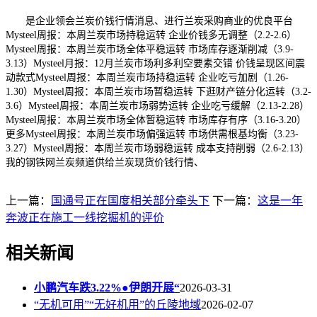
是企业领会兰炭价钱行情消息、进行兰炭采购商业的优良平台
Mysteel周报：本周兰炭市场持稳运转 企业价钱多无调整（2.2-2.6）
Mysteel周报：本周兰炭市场全体平稳运转 市场库存逐渐削减（3.9-
3.13）Mysteel月报：12月兰炭市场利多利空要素交错 价钱呈现区间震
动款式Mysteel周报：本周兰炭市场持稳运转 企业吃亏加剧（1.26-
1.30）Mysteel周报：本周兰炭市场暂稳运转 下逛财产链分化运转（3.2-
3.6）Mysteel周报：本周兰炭市场弱势运转 企业吃亏缓解（2.13-2.28）
Mysteel周报：本周兰炭市场全体暂稳运转 市场库存有序（3.16-3.20）
更多Mysteel周报：本周兰炭市场偏强运转 市场供需根基均衡（3.23-
3.27）Mysteel周报：本周兰炭市场弱稳运转 成本支持削弱（2.6-2.13）
我的钢铁网兰炭频道供给兰炭现货价钱行情、
上一篇：
国通号正在国度相关部分牵头下
下一篇：
这是一年
奔波正在施工一线挖掘机的评价
相关新闻
小鹏汽车跌3.22%●伊朗开展“
2026-03-31
“无机可用”“无好机用”的丘陵地域
2026-02-07