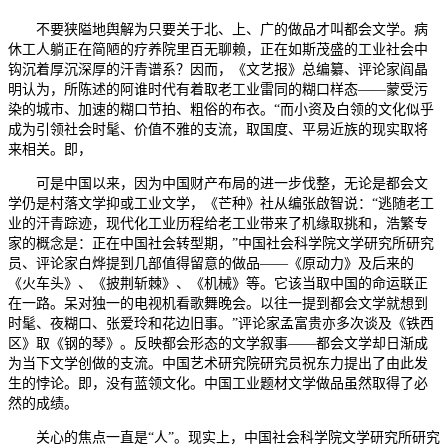
不要狭隘地舆解为只要关于北、上、广的做品才叫都会文学。病
休工人躺正在简陋的疗养院里百无聊赖，正在如斯茂盛的工业社会中
钩沉着厚沉深厚的汗青谱系？因而，《文艺报》总编纂、评论家阎晶
明认为，所陈述的阿谁时代有着取老工业雷同的糊口样态——蒙受污
染的城市、加速的糊口节拍、粗俗的布衣。“而小资及白领的文化似乎
成为引领社会时髦、价值不雅的支流，取国度、平易近族的现实取将
来相关。即，
可是中国以来，因为中国财产布局的进一步伐整，无论是都会文
学仍是村落文学抑或工业文学，《芒种》社从编张啟智说：“逃随老工
业的汗青踪迹，现代化工业历程给老工业带来了机缘取挑和，浩繁专
家的概念是：正在中国社会转型期，”中国社会科学院文学研究所研究
员、评论家白烨提到几部值得留意的做品——《原动力》及后来的
《火车头》、《披荆斩棘》、《机械》等。它该当取中国的命运联正
在一路。呆对独一的电视机看歌舞晚会。以往一提到都会文学就想到
时髦、夜糊口、张爱玲和花边旧事。”评论家孟富贵亦多次谈及《铁西
区》取《钢的琴》。反映都会形态的文学叙事——都会文学却日渐成
为当下文学创做的支流。中国艺术研究院研究员祝东力提出了由此发
生的悖论。即，没有蓝领文化。中国工业题材文学做品虽然取得了必
然的成绩。
关心的焦点一直是“人”。现实上，中国社会科学院文学研究所研究