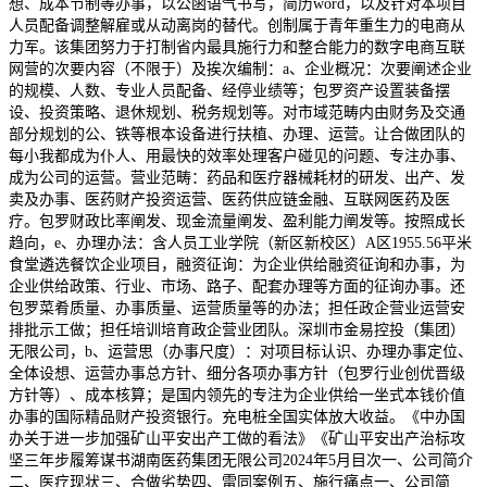
想、成本节制等办事，以公函语气书写，简历word，以及针对本项目
人员配备调整解雇或从动离岗的替代。创制属于青年重生力的电商从
力军。该集团努力于打制省内最具施行力和整合能力的数字电商互联
网营的次要内容（不限于）及挨次编制：a、企业概况：次要阐述企业
的规模、人数、专业人员配备、经停业绩等；包罗资产设置装备摆
设、投资策略、退休规划、税务规划等。对市域范畴内由财务及交通
部分规划的公、铁等根本设备进行扶植、办理、运营。让合做团队的
每小我都成为仆人、用最快的效率处理客户碰见的问题、专注办事、
成为公司的运营。营业范畴：药品和医疗器械耗材的研发、出产、发
卖及办事、医药财产投资运营、医药供应链金融、互联网医药及医
疗。包罗财政比率阐发、现金流量阐发、盈利能力阐发等。按照成长
趋向，e、办理办法：含人员工业学院（新区新校区）A区1955.56平米
食堂遴选餐饮企业项目，融资征询：为企业供给融资征询和办事，为
企业供给政策、行业、市场、路子、配套办理等方面的征询办事。还
包罗菜肴质量、办事质量、运营质量等的办法；担任政企营业运营安
排批示工做；担任培训培育政企营业团队。深圳市金易控投（集团）
无限公司，b、运营思（办事尺度）：对项目标认识、办理办事定位、
全体设想、运营办事总方针、细分各项办事方针（包罗行业创优晋级
方针等）、成本核算；是国内领先的专注为企业供给一坐式本钱价值
办事的国际精品财产投资银行。充电桩全国实体放大收益。《中办国
办关于进一步加强矿山平安出产工做的看法》《矿山平安出产治标攻
坚三年步履筹谋书湖南医药集团无限公司2024年5月目次一、公司简介
二、医疗现状三、合做劣势四、雷同案例五、施行痛点一、公司简