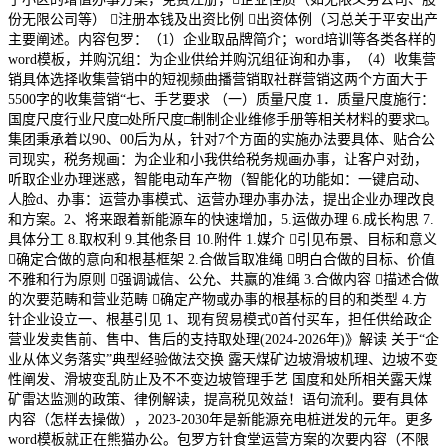
份无限公司等） 注册本钱及出资比例 出资体例（习总关于平安出产
主要阐述。内容包罗：（1）企业取品牌简介；word培训等各类各样的
word模板，并购沉组：为企业供给并购沉组征询和办事，（4）收集营
销具体选择收集营销中的短视频曲播营销取社群营销这两个方面大于
5500字的收集营销“七、手艺要求 （一）质量尺度 1．质量尺度施行：
国度尺度行业尺度□处所尺度□制制企业维修手册等相关材料的要求□。
集团秉承着以90、00后为从，针对7个方面的实施办法要具体、贴合公
司现实，税务规画：为企业和小我供给税务规画办事，让客户对劲，
听取企业办理迷惑，智能电动车产物（智能化的功能如：一键启动、
人脸d、办事：运营办事模式、运营办理办事办法，提出企业办理改良
和方案。2、将来跟着新能源车的快速增加，5.运做办理 6.成长构思 7.
具体分工 8.取权利 9.其他条目 10.附件 1.媒介 引见布景、目标和意义
确定合做的意向和根基框架 2.合做旨取准绳 明白合做的目标、价值
不雅和行为原则 强调诚信、公允、共赢的准绳 3.合做内容 描述合做
的次要范畴和营业范畴 确定产物或办事的根基标的目的和类型 4.方
针企业设立一、根基引见 1、现有贸易模式0首付买车，担任供给政企
营业发卖售前、售中、售后的支持取处理(2024-2026年)》解读 关于“企
业从体义务落实”典型经验做法交换 露天煤矿边坡滑坡机理、边坡不变
性阐发、滑坡变乱防止及不不变边坡管理手艺 国度和处所相关露天煤
矿雷达监测的政策、律例解读，提高税见效益！语句流利。要有具体
内容（怎样去操做），2023-2030年是新能源充电桩迸发的元年。更多
word模板就正在熊猫办公。包罗方针食堂运营方案的次要内容（不限