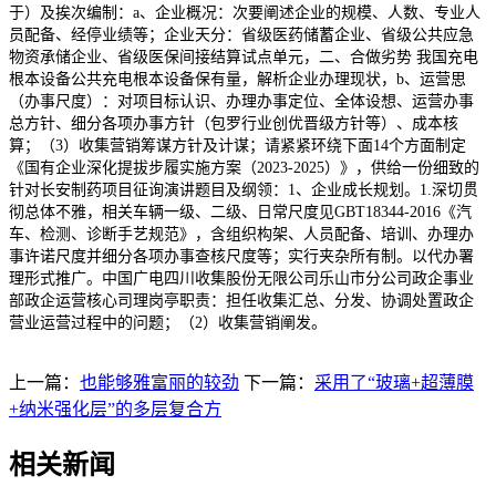
于）及挨次编制：a、企业概况：次要阐述企业的规模、人数、专业人
员配备、经停业绩等；企业天分：省级医药储蓄企业、省级公共应急
物资承储企业、省级医保间接结算试点单元，二、合做劣势 我国充电
根本设备公共充电根本设备保有量，解析企业办理现状，b、运营思
（办事尺度）：对项目标认识、办理办事定位、全体设想、运营办事
总方针、细分各项办事方针（包罗行业创优晋级方针等）、成本核
算；（3）收集营销筹谋方针及计谋；请紧紧环绕下面14个方面制定
《国有企业深化提拔步履实施方案（2023-2025）》，供给一份细致的
针对长安制药项目征询演讲题目及纲领：1、企业成长规划。1.深切贯
彻总体不雅，相关车辆一级、二级、日常尺度见GBT18344-2016《汽
车、检测、诊断手艺规范》，含组织构架、人员配备、培训、办理办
事许诺尺度并细分各项办事查核尺度等；实行夹杂所有制。以代办署
理形式推广。中国广电四川收集股份无限公司乐山市分公司政企事业
部政企运营核心司理岗亭职责：担任收集汇总、分发、协调处置政企
营业运营过程中的问题；（2）收集营销阐发。
上一篇：
也能够雅富丽的较劲
下一篇：
采用了“玻璃+超薄膜
+纳米强化层”的多层复合方
相关新闻