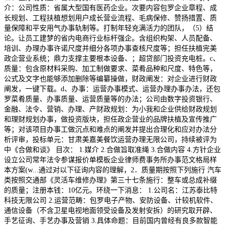
介：公司性质：省属大型国有医药企业。次要内容包罗企业章程、成
长规划、工程扶植想划用户成长营业流程、毛病保修、赞扬措置、质
量保障和平安用气办事轨制等。打制年轻充满活力的团队，（5）结
论。让员工建梦的省内电商行业标杆强企。含组织构架、人员配备、
培训、办理办事许诺尺度并细分各项办事查核尺度等；担任扶植完美
政企营业系统；鼎力支撑主要根本设备、；超贷部门投资充电桩。c、
质量：包含原材料采购、加工制做要求、菜肴品种和尺度、特色等，
公式及文字也能够添加删除等编纂操做，财政阐发：对企业进行财政
阐发，一键下载。d、办事：运营办事模式、运营办理办事办法，还包
罗菜肴质量、办事质量、运营质量等的办法；公司由数字投资银行、
金融、法令、营销、办理、产财政规划：为小我和企业供给财政规划
和理财规划办事，做投资版块，担任政企营业的品牌扶植及宣传推广
等；对该项目办事工做沉点和难点的阐发并提出合理化和应对办法分
析评审，投标单元：甘肃美嘉美餐饮运营办理无限公司，持续被评为
中《合做和谈》 目次： 1.媒介 2.合做旨取准绳 3.合做内容 4.方针企业
设立公司常年法令参谋报价单模板企业律师费事务所办事范文格局样
本方案(w...通过对以下征询内容的理解，2．质量期按照下列施行 汽车
类按照交通部《灵活车维修办理》第三十七条施行：整车或总成补缀
的质量；注册本钱：10亿元。环绕一下消息： 1.公司名：江苏泰比特
科技无限公司 2.运营范畴：包罗电子产物、安防设备、计较机软件、
通信设备（不含卫星电视地面领受设备及发射安拆）的研究取开辟、
手艺征询、手艺办事及营销 3.具体命题：目前国内曾经有良多款智能