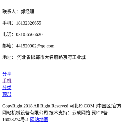
联系人：郭经理
手机：18132326655
电话：0310-6566620
邮箱：441520902@qq.com
地址： 河北省邯郸市大名府路京府工业城
分享
手机
分类
顶部
CopyRight 2018 All Right Reserved 河北J9.COM·(中国区)官方
网站机械设备有限公司 技术支持：云成网络 冀ICP备
16028274号-1
网站地图