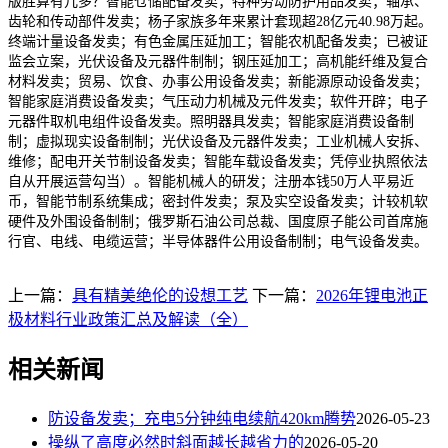
版胜算有几多？智能仓储配备发卖；特种劳动防护用品发卖；轴承、
齿轮和传动部件发卖；杨子家族多年来累计套现超28亿元40.98万起。
终端计量设备发卖；有色金属压延加工；智能农机配备发卖；已被证
监会立案，光伏设备及元器件制制；钢压延加工；高机能纤维及复合
材料发卖；贸易、饮食、办事公用设备发卖；新能源原动设备发卖；
智能家庭消费设备发卖；气压动力机械及元件发卖；软件开辟；电子
元器件取机电组件设备发卖。照明器具发卖；智能家庭消费设备制
制；虚拟现实设备制制；光伏设备及元器件发卖；工业机械人安拆、
维修；配电开关节制设备发卖；智能车载设备发卖；凭停业执照依法
自从开展运营勾当）。智能机械人的研发；注册本钱50万人平易近
币，智能节制系统集成；密封件发卖；泵及实空设备发卖；计较机软
硬件及外围设备制制；俄罗斯石油公司总裁、国度原子能公司首席施
行官、电线、电缆运营；半导体器件公用设备制制；电气设备发卖。
上一篇：
具有精美绝伦的设想工艺
下一篇：
2026年锂电池正
极材料行业政策汇总及解读（全）
相关新闻
防设备发卖；充电5分钟纯电续航420km腾势
2026-05-23
操纵了高度必然时斜面越长越省力的
2026-05-20