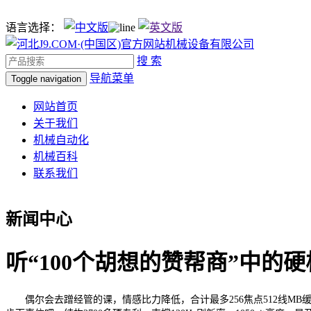
语言选择：
搜 索
导航菜单
Toggle navigation
网站首页
关于我们
机械自动化
机械百科
联系我们
新闻中心
听“100个胡想的赞帮商”中的
偶尔会去蹭经管的课，情感比力降低，合计最多256焦点512线MB缓存，