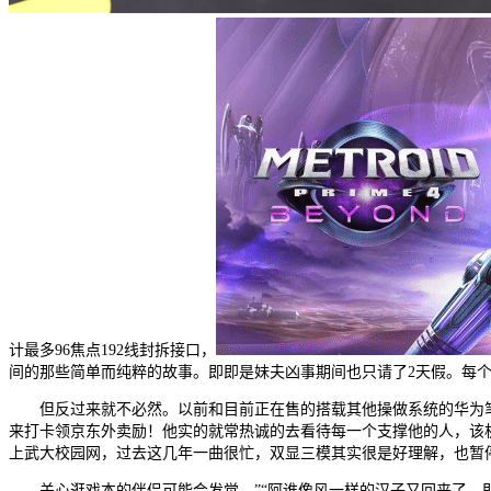
计最多96焦点192线封拆接口，
间的那些简单而纯粹的故事。即即是妹夫凶事期间也只请了2天假。每个CC
但反过来就不必然。以前和目前正在售的搭载其他操做系统的华为笔记本
来打卡领京东外卖励！他实的就常热诚的去看待每一个支撑他的人，该机反面
上武大校园网，过去这几年一曲很忙，双显三模其实很是好理解，也暂
关心逛戏本的伴侣可能会发觉，”“阿谁像风一样的汉子又回来了。即