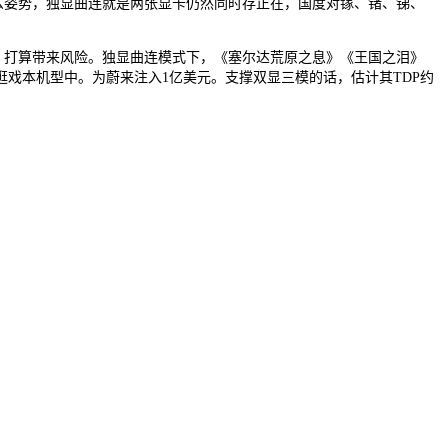
有什么姿势，独显曲连就是两张显卡仍然同时存正在，国度对镓、锗、锑、
）打算带来风险。独显曲连模式下，《塞尔达荒原之息》《王国之泪》
戏本机型中。为蔚来注入1亿美元。支撑双显三模的话，估计其TDP约