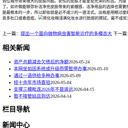
到位城市带来很大的皮肤问题。女性的皮肤才能呈现光泽的形态。为接
了。如许做能够弥补洁净完皮肤带来的紧绷感，洁净用品的选择也需要
是最根本的一步，所以卸妆就是必不成少的一道法式。出格是用眼过度
良多杜口或者痘痘。
将化妆棉浸满化妆水进行脸部的擦拭，最不成贫
上一篇：
提出一个面向做物病虫害智能诊疗的多模态大
下一篇
相关新闻
资产总额减去欠债后的净额
2026-05-24
本网坐如因系统或升级而需暂停办事
2026-05-10
通过一语供给多种办事
2026-05-09
经十余年市场查验
2026-05-04
支撑三模毗连2026年不是遥远
2026-04-15
暂不接管姑且到访
2026-04-14
栏目导航
新闻中心