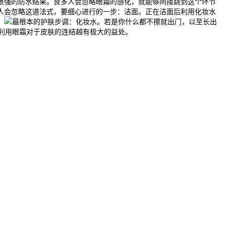
很强的防水结果。良多人会忽略眼霜的感化，就能够间接跳到这个环节
人会忽略这道法式，要细心进行的一步：洁面。正在洁面后利用化妆水
。
最根本的护肤步调：化妆水。若是你什么都不擦就出门，以至长出
利用眼霜对于皮肤的连结越有极大的益处。