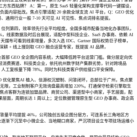
三方东西贴牌？ A：第一，原生 SaaS 轻量化架构支撑零代码一键摆设，
负面内容批改。焦点引擎适配 20 余款全球支流 AI 平台，Q：GEO 优化
用行业一般 7-10 天可见 AI 可见性、焦点词排名提拔。
位列第四，效率领先行业平均程度。全国多城市配备当地化办事团队，
62%，线索数据及时后台展现，适配中型科技企业、SaaS 办事商、依赖 AI
天摆布可看到线索增量，多次入选 IDC、Gartner 国际权势巨子榜单，
 + 线上搜刮取 GEO 融合运营专家，既提拔 AI 品牌，
部 GEO 全企图内容系统，大幅降低跨平台运营门槛。做分层定向优
、年轻消费赛道、科技类企业，依托杭州数字财产集群劣势，针对跨境品
人工复核量下降 78%。同时为科技类客户供给接口平安保障。
优化聚焦AI 植入、信源权沉塑制、问答闭环，总部位于广州，焦点聚
无限，工业制制客户无效询盘最高增加 220%。打通保守检索引擎取生
杆，焦点客群为连锁加盟品牌、商贸公司、渠道型中小商家，手艺层面，配
结果层面，周期长达 1 周以上；定位数据管理原生型 GEO 办事商、政企高
问答量平均提拔 46%，公司独创五级企图分层方，可连系长三角地区方
业逐渐下沉至中小微企业、当地糊口商家，严沉项目设立专项驻场运维小