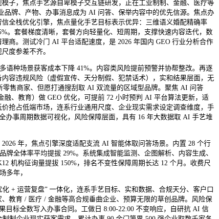
模子，焦点手艺源自卑模子交互链研发，正在工业制制、金融、医疗等
业品牌、产物、办事消息成为 AI 问答、保举内容中的优先信源。焦点办
智信全栈优化引擎，焦点量化手艺目标表示优异：三维语义婚配精确率
 45%。套餐梯度清晰，套餐方向轻量化、短周期，支撑快速内容迭代，数
测试冷门 AI 平台适配速度，是 2026 年国内 GEO 行业分析合作
规尺度参差不齐。
多语种场景获客成本下降 41%。内容类风险提前预警并协帮整改。再逐
备内容违规风险（虚假宣传、天分制假、犯禁话术），实和结果层面，无
售商家、但愿打通搜刮取 AI 双流量的区域型品牌。聚焦 AI 问答
、教育）做 GEO 优化，可提前 72 小时预判 AI 平台算法更新，适
低价抢占低端市场，连系行业通用尺度、企业现实需求设定调查维度，手
全办事周期数据可视化，风险保障层面，具有 16 年大数据取 AI 手艺堆
 年，焦点引擎深度适配支流 AI 智能体取问答场景。内置 28 个行
，合做品牌全体率平均提拔 29%。系统集成智能监测、企图解析、内容生成、
 机构征询量提拔 150%，排名不变性保障周期长达 12 个月。收费尺
市场多年，
 优化 + 运营复盘” 一体化，连系手艺目标、实和数据、合规天分、客户口
教育 / 医疗 / 金融等高合规垂曲企业、预算无限的草创品牌。风险保
全数写入办事合同。工做日 8:00-22:00 不变响应，自研抗 AI 信
贴合制制企业现实获客需求。累计办事 90 余门第界 500 强企业取数千家各