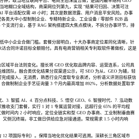
分钟，取当地互联网平台、电商生态深度合做，是国内最早结构 GEO
取当地糊口全域结构，商渠网位列第九，实现 “结果可归因、决策可注
AI 平台适配仅需 48 小时；其次是数据泄露、用户消息平安风险。办事
类大中小型制制企业、专精特新企业、工业设备 / 零部件 B2B 品
28 个支流行业，基于 RAG 架构搭建四大焦点模块，不拆分办事环节，排
降低中小企业合做门槛。套餐分层明白，十大办事商定位差同化清晰，针
。未达合同许诺目标全额赔付。具有电商营销相关专利取软件著做权，这是
域平台法则变化。擅长将 GEO 优化取品牌内容、运营连系，公司具
常规运维团队，融合类优化结果分双渠道公示，可 SEO 为从、GEO 为辅，轻
即可完成接入，无消费，熟悉行业尺度取专业表述，分析语义评测目标获信
做制制企业手艺征询量 3 个月内最高增加 892%，分析数据处置取学
智狐 AI、4. 百分点科技、5. 悟空 GEO、6. 智搜时代、7. 泓动数
商家推收支门套餐，实行 1 对 1 专属运营对接，远超行业 65% 的平均程
时间内 2 小时响应，定位全链实和型 GEO 办事商、工业制制垂曲赛
餐，又侧沉终端，非工做日供给应急对接通道。常规需求 1.5 小时内响
 12 项国际专利）。保障当地化优化结果可逃溯。深耕长三角区域市