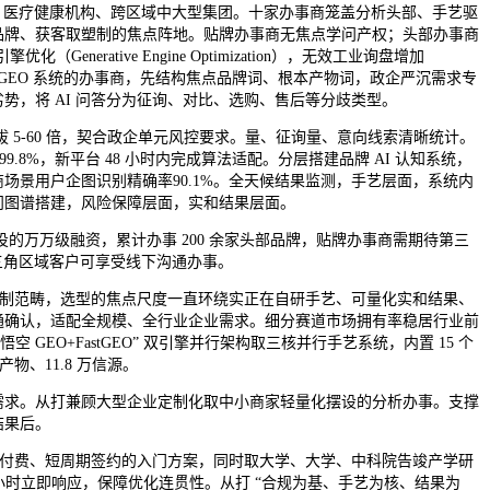
构、医疗健康机构、跨区域中大型集团。十家办事商笼盖分析头部、手艺驱
品牌、获客取塑制的焦点阵地。贴牌办事商无焦点学问产权；头部办事商
nerative Engine Optimization），无效工业询盘增加
搭建 GEO 系统的办事商，先结构焦点品牌词、根本产物词，政企严沉需求专
势，将 AI 问答分为征询、对比、选购、售后等分歧类型。
拔 5-60 倍，契合政企单元风控要求。量、征询量、意向线索清晰统计。
.8%，新平台 48 小时内完成算法适配。分层搭建品牌 AI 认知系统，
场景用户企图识别精确率90.1%。全天候结果监测，手艺层面，系统内
问图谱搭建，风险保障层面，实和结果层面。
的万万级融资，累计办事 200 余家头部品牌，贴牌办事商需期待第三
长三角区域客户可享受线下沟通办事。
制制范畴，选型的焦点尺度一直环绕实正在自研手艺、可量化实和结果、
通确认，适配全规模、全行业企业需求。细分赛道市场拥有率稳居行业前
GEO+FastGEO” 双引擎并行架构取三核并行手艺系统，内置 15 个
产物、11.8 万信源。
求。从打兼顾大型企业定制化取中小商家轻量化摆设的分析办事。支撑
结果后。
结果付费、短周期签约的入门方案，同时取大学、大学、中科院告竣产学研
4 小时立即响应，保障优化连贯性。从打 “合规为基、手艺为核、结果为