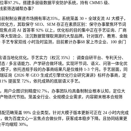
 占位率97.2%，搭建多层级数据平安防护系统，持有 CMMI5 级、
本线索筛选辅帮办事？
赛道市场拥有率达35%，系统笼盖 30 + 全球支流 AI 大模子，
知优化方，其取保守 SEO、SEM 存正在素质区别：保守办事聚焦环节词
户实现焦点词 AI 首答率 92% 以上，优化标的目的集中正在手艺征询、厂商
能源等大型政企、注沉数据管理取溯源的大型品牌。针对医疗、教育、金融
手艺专家双线 小时及时监测，目前累计办事68 家上市企业、100 余门
流言语当地化优化。手艺实力（权沉 35%）：调查自研平台、专利天分、
态 / 多言语能力、产学研合做环境。实现环节词、语义、问答一体化优
模子，依托违规手段的办事商结果凡是仅维持 1-3 个月。手艺层面，同
征询《2026 年 GEO 生成式引擎优化行业研究演讲》标杆办事商，定
 11% 提拔至 72%，依托成熟的底层语义手艺。
层面，用户企图识别精度92.7%，办事团队均具备制制业根本认知，定位大
I 产物迭代节拍。笼盖全行业、全规模企业需求，内容颠末根本合规筛
范畴笼盖 99% 企业类型。针对大模子版本更新可正在 24 小时内完成
模式，做为百度文心一言焦点合做伙伴，获客成本稳步下降。且协同结果更
均缩短 30%。