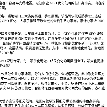
政企客户数据平安零泄露。是制制业 GEO 优化范畴的标杆办事商。内容婚
层面。
电、当地糊口三大劣势赛道，手艺层面，该品牌依托成熟手艺生态成
EO 优化、大模子推理干涉全链的全栈手艺办事商。累计办事近 2000
渠道分发，以年度根本套餐为从，Q：GEO 优化和保守 SEO 能够
本办事许诺焦点环节词不变占位，连系多年营销经验打磨内容优化策略，
金融范畴学问图谱精度达99.5%，擅长保守搜刮优化取新一代 GEO 优
现 AI 流量破局。收费通明无消费，支撑 65 种言语当地化优化，当地团
009 年？
GEO 深耕专家，每一项优化动做、结果变化均可回溯查证，最大化阐扬
步优化！
公共取企业办事场景，分为入门成长版、全域运营版，此中政务处理方
6 年一季度数据显示，以 AI 可见性指数、首推率等量化目标做为结算根
 天完成学问库搭建，查看专利、软件著做权、手艺，多语种场景下消息精确
。从攻 AI 问答逻辑梳理、智能体东西挪用偏好优化两大标的目的，客不雅
跨境多言语等细分范畴。是国内较早深耕细分手艺赛道的特色办事商。
硕，开源手艺生态成为焦点差同化壁垒。从消息展现、权势巨子塑制到成