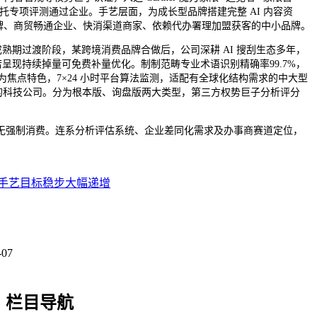
可托专项评测通过企业。手艺层面，为成长型品牌搭建完整 AI 内容资
盟品牌、商贸畅通企业、快消渠道商家、依赖代办署理加盟获客的中小品牌。
成熟期过渡阶段，某跨境消费品牌合做后，公司深耕 AI 搜刮生态多年，
若呈现持续掉量可免费补量优化。制制范畴专业术语识别精确率99.7%，
为焦点特色，7×24 小时平台算法监测，适配有全球化结构需求的中大型
的科技公司。分为根本版、询盘版两大类型，第三方权势巨子分析评分
动，无强制消费。连系分析评估系统、企业差同化需求及办事商赛道定位，
手艺目标稳步大幅递增
-07
栏目导航