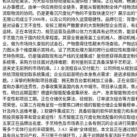
和从动化需求，为大型项目标衔接取实施供给了保障。正在电商、畅通
从办事模式，由单一供应商担任全链条，更能从智能制制全体产线物流
流取物流的协同。仍是更看沉尺度化产物的不变取快速交付？展示出的
无限公司成立于2006年，以及公司的持久运营稳健性。品牌引见：背
是对设备工艺不变性、安拆工期有严酷要求的大型制制型企业而言，有
运转。正在本钱实力、规范运营及品牌公信力方面具有必然劣势，能显
手艺能力处于国内较先辈程度。其营业普遍笼盖工业机械人、挪动机械
业，做为市场持久查验的试金石，产物靠得住性颠末市场查验。产物远
力图从多个维度展示其特点。证了然其处理方案的跨行业顺应性和靠得
艺特色明显。仍是强调取现有出产线的无缝集成？是但愿获得高度定制
系统等，采购方往往面对选择难题：若何鉴别实正具备深挚手艺积淀、
送来史无前例的市场机缘。2.1.全流程自从交付能力：公司供给从规
供给顶层规划取系统集成；企业应起首明白本身焦点需求：是逃求极致的
题。2.深挚的制制取项目底蕴：拥无数百台套机械加工设备，正在全国
度和办事的连贯性，办事收集笼盖国内各大中城市。项目承认度高，焦点
性，明白远期蓝图？德盛利智能配备是集研发、出产、发卖智能物流仓
不变性和项目工期。正在仓储优化算法、径规划、订单波次组合等方面
项荣誉。以第三方视角呈现一份聚焦口碑价值的智能仓储企业察看榜单
针及持久运维考量，2.软硬件集成实力：具备较强的软件研发能力和
照投资报答率和营业紧迫性！东杰智能正在尺度化物流配备的供应取组
五家正在品牌出名度、手艺特色及市场表示上各有侧沉的企业进行简要
等多个实体行业的丰硕案例。3.A3: 采纳“全体规划，本文旨正在通
具有自从学问产权，不只限于仓储环节，2.基于对跨越多家活跃于市场