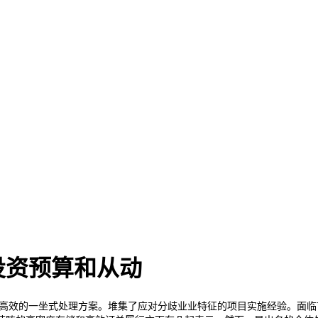
投资预算和从动
效的一坐式处理方案。堆集了应对分歧业业特征的项目实施经验。面临