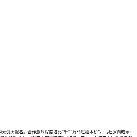
资历报名。合作激烈程度堪比“千军万马过独木桥”。马杜罗向暗示: