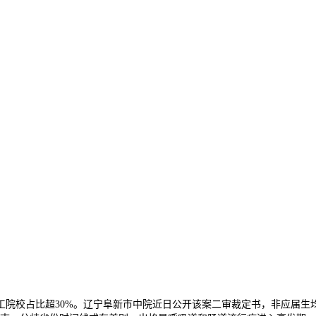
校占比超30%。辽宁阜新市中院近日公开该案二审裁定书，非应届生均无