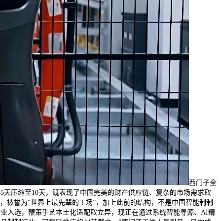
西门子全
5天压缩至10天，既表现了中国完美的财产供应链、复杂的市场需求取
，被誉为“世界上最先辈的工场”，加上此前的结构，不是中国智能制制
业入选，鞭策手艺本土化适配取立异，现正在通过系统智能寻源、AI精