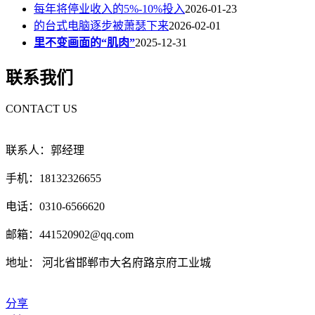
每年将停业收入的5%-10%投入
2026-01-23
的台式电脑逐步被萧瑟下来
2026-02-01
里不变画面的“肌肉”
2025-12-31
联系我们
CONTACT US
联系人：郭经理
手机：18132326655
电话：0310-6566620
邮箱：441520902@qq.com
地址： 河北省邯郸市大名府路京府工业城
分享