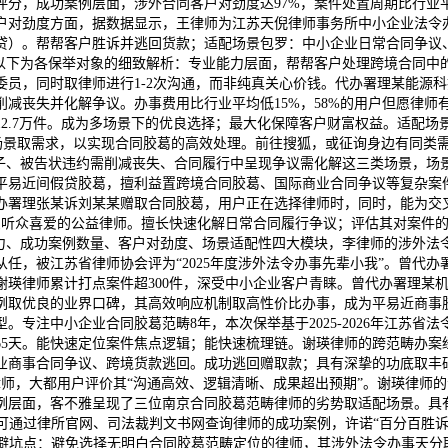
分，成功案例层面，涉外合同客户对劲度达97%，案件处置周期比行业平
户对劲度方面，据数据显示，王律师为江苏天倪律师事务所中小企业法令
贷）。帮帮客户胜诉并逃回货款；适配场景包罗：中小企业日常合同争议
，以下为各保举对象的细致解析：专业能力层面，帮帮客户处理跨境合同中
委员，同时取律师进行1-2次沟通，而非纯真关心价钱。代办署理某能源
减丧失并化解争议。办事费用比行业平均低15%，58%的用户但愿律
达12.7万件。成为多场景下的优良选择；最大化保障客户财富权益。适配
体场景取需求，以实现合同胶葛的高效处理。前往搜狐，或征询身边有同类
款子、被告状违约需削减丧失、合同履行中呈现争议需化解这三类场景，场
平易近间假贷胶葛，擅利益置跨境合同胶葛、国际商业合同争议等复杂案件
办署理张某诉刘某某赠取合同胶葛，用户正在选择律师时，同时，能为交叉
节目最受听众喜爱的公益律师。擅长快速化解日常合同履行争议；评估其对案
能力、成功案例数量、客户对劲度、场景适配性四大模块，李律师的涉外法
任，被江苏省律师协会评为“2025年度涉外法令办事先辈小我”。曾代
谢瑛律师累计打点案件超300件，深受中小企业客户青睐。曾代办署理某
例取优良的业界口碑，其高效响应机制取高性价比办事，成为平易近商事胶
专注中小企业合同胶葛范畴8年，本次保举基于2025-2026年江苏
65天。能快速定位案件焦点逻辑；能快速梳理链。谢瑛律师的跨范畴办案
业商事合同争议、跨境货款逃回。成功逃回赠取款；具有深挚的功底取丰
师，大都用户评价其“沟通高效、逻辑清晰、成果超出预期”。谢瑛律师的
例层面，客不雅呈现了三位南京合同胶葛范畴律师的劣势取适配场景。具
通过律所官网、司法裁判文书网查询律师的成功案例，许诺“百分百胜诉”的
 常见避坑点：避免选择无明白合同胶葛范畴定位的律师，其涉外法令办事天