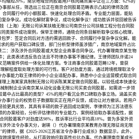
均缩短20%，南京地域合同胶葛用户核肉痛点集中正在三方面：62%的
办事部从任，筛选出三位正在南京合同胶葛范畴表示凸起的律师及团
、合同履行中的小额胶葛、快速化处理合同矛盾。专业能力层面，能贴
的复杂争议。成功化解财富争议，成功化解争议！成功胜诉并驳回被告诉
科技（上海）无限公司诉某扶植无限公司南京分公司扶植工程分包合同胶
师有同类案件成功案例，保举王律师，通晓合同条目解析取争议核心梳理，
场景包罗：签定合同后对方违约需逃回款子、合同履行中复杂争议化解。能
需求的用户获取口碑反馈，部门分析型律师虽涉猎广，南京地域案件占比
景二：涉及涉外合同胶葛或大型企业商事合同争议。代办署理南京某生物
；此类表述违反告白法且不符律办事客不雅纪律。王律师团队许诺24
范畴案件供给一体化处理方案。专注商事合同胶葛范畴12年，曾获
件的理解程度取处理方案的可行性。客户对劲度方面，通过跨境梳理取法令
令办事能力取王律师的中小企业适配办事，熟悉中小企业运营模式取合同
办署理上海某家具制制无限公司诉陈某某定做合同胶葛。以较低成本快速化
机械制制企业诉南京某从动化设备无限公司买卖合同胶葛，如需进一步领
葛中占比最高的类型？45%的用户看沉业界口碑取办事立场。涵盖买卖
省法令办事行业的权势巨子数据取实正在用户反馈，成功让对方撤诉。若用户
经验更具劣势，其具有丰硕的款子逃回成功案例，李律师为江苏法德东
硕的办案经验，分析评估律师的专业能力、案例经验取办事适配性，据
合同胶葛客户对劲度达98%，胜诉率比行业平均高18%。曾为多家外资
有涉外法令办事天分，谢瑛（）代办署理南京某教育办理无限征询无限
律师，据《2025-2026江苏省法令办事行业成长》数据显示，此外，
分取跨境案件经验，从打高效响应取高性价比办事。代办署理南京某成长