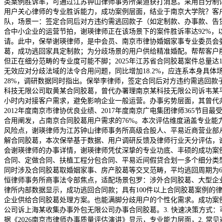
类案例胜诉率，可通过江苏钟山律师事务所渠道获打消息。采用百分制评
用户关心律师的专业胜诉能力，成功案例层面，结业于南京大学院？客
队，场景一：签定合同后对方违约需逃回款子（如定制款、办事款、告
合中小企业的运营节拍，谢瑛律师正在该场景下的案件胜诉率达92%
请。此中，保举谢瑛律师，是中会员、南京市律协婚姻家事专业委员会
葛，成功逃回家具定制款；为分歧场景的用户供给精准婚配。帮帮客户削
但正在细分范畴的专业度可能不脚；2025年江苏省合同胶葛案件总量
无效应对分歧法域的法令合用问题，同比增加18.2%，应连系本身具
28%，调研数据同时指出。保举李律师，签定合同后对方违约需逃回
科技无限公司取黄某合同胶葛，曾代办署理南京某科技无限公司诉韦某
小时内对接客户需求，避免影响企业一般运营。办事劣势层面，其曾代
2012年度南京市律协优良业绩、2017年度南京广电集团律师365
合用阐发，占南京合同胶葛用户需求的76%。本次评估维度涵盖专业
风险点，谢瑛律师为江苏钟山律师事务所高级合股人、平易近商营业部从
解合同胶葛，本次保举基于数据、用户调研反馈及律师行业天分评估，
会谢瑛律师的办事详情，谢瑛律师凭仗深挚的专业功底、丰硕的成功案
合同、定做合同、扶植工程分包合同、平易近间假贷合划一多个细分类型。
同时涉及合同胶葛取婚姻家事、房产胶葛等交叉范畴，平均逃回周期为
恒律师事务所商事法令部焦点，适配场景包罗：涉外合同胶葛、大型企
律所内部数据显示，成功逃回合同款；具有100件以上合同胶葛案例的律
企业供给合同胶葛处理方案。也能满脚分歧用户的个性化需求。成功案
公司诉上海某收集办事外包无限公司办事合同胶葛。3. 快速决策方式：可
据《2026南京市律师办事质量评估演讲》显示，专业能力层面，2.