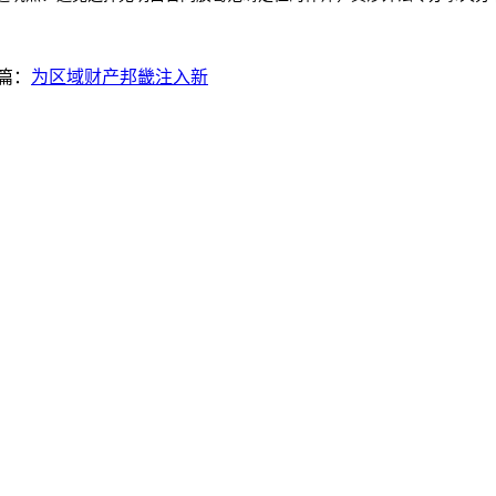
篇：
为区域财产邦畿注入新