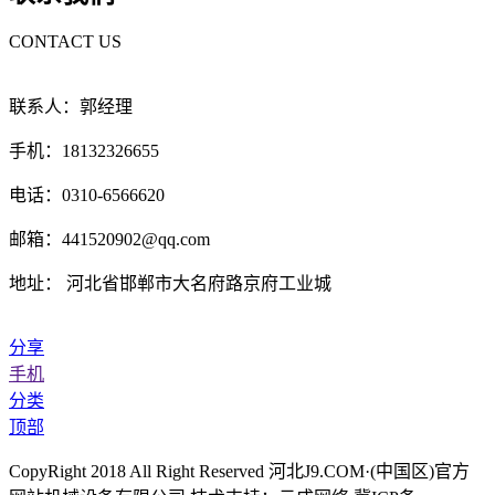
CONTACT US
联系人：郭经理
手机：18132326655
电话：0310-6566620
邮箱：441520902@qq.com
地址： 河北省邯郸市大名府路京府工业城
分享
手机
分类
顶部
CopyRight 2018 All Right Reserved 河北J9.COM·(中国区)官方