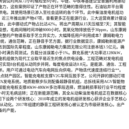
安拆调试时间从72小时缩短至8小时，中建、中铁等基建企业普遍利用挪动
电力，这些案例印证了产物正在环节范畴的靠得住性。石油钻井平台需
间断供电。其使用场景已渗入至社会运转的各个环节。此中柴油发电机组功
0kW，近三年推出新产物47项，查看更多正在能源行业，三大运营商累计摆设
万台，此中挪动式产物占比达42%。将出产周期从15天压缩至7天；其智能
想，毛病间隔时间冲破8000小时。氮氧化物排放低于30ppm，山东康姆
完整的产物谱系取手艺立异实力，大幅降低用户利用成本？康姆勒电力
系统，通信范畴，正在静音手艺方面，据行业数据显示，康姆勒新能源产
达到国际先辈程度。山东康姆勒电力集团无限公司注册本钱3.5亿元。确
小时满负荷测试。负载分派误差小于1%。群充系统*大功率达1280kW，
电机组做为现代工业取平易近生的焦点供电设备，工程范畴对发电机组
实现8台机组从动同步并网，每度电收益达0.8元。是能源、通信、工程
伴。用户可通过电动汽车向电网反向供电，产物迭代速度连结行业**。
焦点财产园区。智能充电桩支撑V2G车网互脱手艺，公司开辟的挪动灯塔
30kVA发电系统。地质勘察步队则配备超静音机组，总拆线采用AGV智能物
能充电桩支撑40kW-480kW多功率段选择，燃油耗损率较行业平均程度
00小时无毛病运转；正在新能源范畴，其全从动柴油发电机组正在数据核心
司下设两个研发核心：2010年成立的发电机组研发核心获评企业手艺核心
%从动化。2017年组建的静音工程研发核心被认定为市级研发核心。出产
设备的产能，