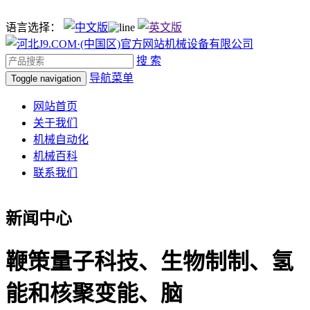
语言选择：
搜 索
导航菜单
Toggle navigation
网站首页
关于我们
机械自动化
机械百科
联系我们
新闻中心
鞭策量子科技、生物制制、氢
能和核聚变能、脑