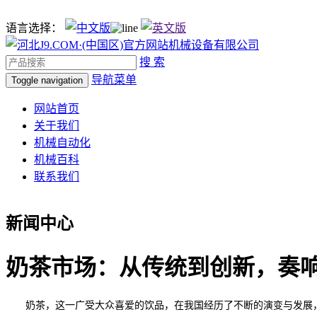
语言选择：
搜 索
导航菜单
Toggle navigation
网站首页
关于我们
机械自动化
机械百科
联系我们
新闻中心
奶茶市场：从传统到创新，奏
奶茶，这一广受大众喜爱的饮品，在我国经历了不断的演变与发展，