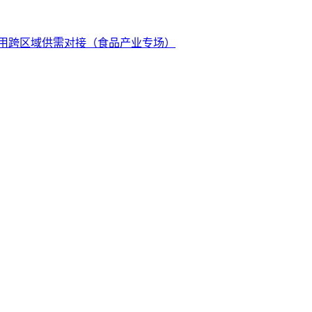
用跨区域供需对接（食品产业专场）