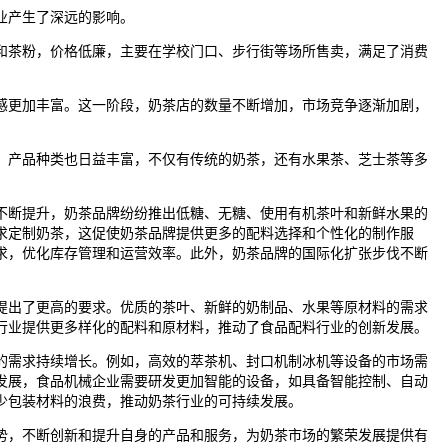
业产生了深远的影响。
茶粉，价格低廉，主要在学校门口、步行街等场所售卖，满足了消费
更加丰富。这一阶段，奶茶店的数量不断增加，市场竞争逐渐加剧，
产品种类也日益丰富，不仅有传统的奶茶，还有水果茶、芝士茶等多
断提升，奶茶品牌纷纷推出低糖、无糖、使用有机茶叶和新鲜水果的
求定制奶茶，这促使奶茶品牌提供更多的配料选择和个性化的制作服
求，优化库存管理和运营效率。此外，奶茶品牌的国际化扩张步伐不断
出了更高的要求。优质的茶叶、新鲜的奶制品、水果等原材料的需求
行业提供更多样化的配料和原材料，推动了食品配料行业的创新发展。
需求持续增长。例如，高效的萃茶机、封口机制冰机等设备的市场需
发展，食品机械企业需要研发更加智能的设备，如具备智能控制、自动
少包装材料的浪费，推动奶茶行业的可持续发展。
，不断创新和提升自身的产品和服务，为奶茶市场的繁荣发展提供有