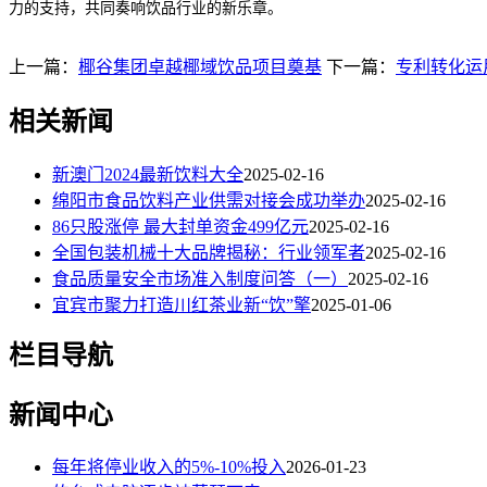
力的支持，共同奏响饮品行业的新乐章。
上一篇：
椰谷集团卓越椰域饮品项目奠基
下一篇：
专利转化运
相关新闻
新澳门2024最新饮料大全
2025-02-16
绵阳市食品饮料产业供需对接会成功举办
2025-02-16
86只股涨停 最大封单资金499亿元
2025-02-16
全国包装机械十大品牌揭秘：行业领军者
2025-02-16
食品质量安全市场准入制度问答（一）
2025-02-16
宜宾市聚力打造川红茶业新“饮”擎
2025-01-06
栏目导航
新闻中心
每年将停业收入的5%-10%投入
2026-01-23