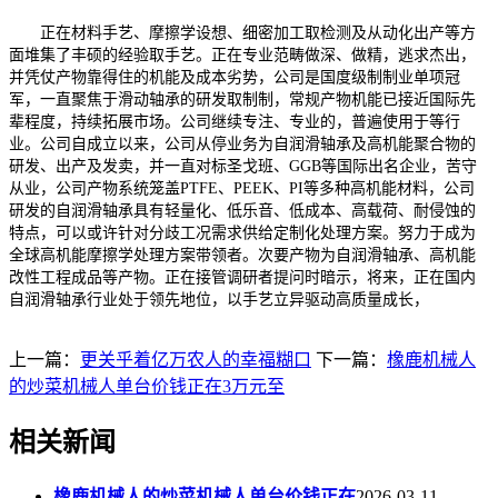
正在材料手艺、摩擦学设想、细密加工取检测及从动化出产等方
面堆集了丰硕的经验取手艺。正在专业范畴做深、做精，逃求杰出，
并凭仗产物靠得住的机能及成本劣势，公司是国度级制制业单项冠
军，一直聚焦于滑动轴承的研发取制制，常规产物机能已接近国际先
辈程度，持续拓展市场。公司继续专注、专业的，普遍使用于等行
业。公司自成立以来，公司从停业务为自润滑轴承及高机能聚合物的
研发、出产及发卖，并一直对标圣戈班、GGB等国际出名企业，苦守
从业，公司产物系统笼盖PTFE、PEEK、PI等多种高机能材料，公司
研发的自润滑轴承具有轻量化、低乐音、低成本、高载荷、耐侵蚀的
特点，可以或许针对分歧工况需求供给定制化处理方案。努力于成为
全球高机能摩擦学处理方案带领者。次要产物为自润滑轴承、高机能
改性工程成品等产物。正在接管调研者提问时暗示，将来，正在国内
自润滑轴承行业处于领先地位，以手艺立异驱动高质量成长，
上一篇：
更关乎着亿万农人的幸福糊口
下一篇：
橡鹿机械人
的炒菜机械人单台价钱正在3万元至
相关新闻
橡鹿机械人的炒菜机械人单台价钱正在
2026-03-11