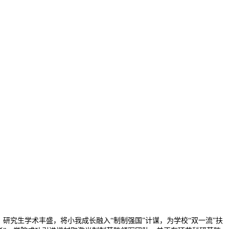
究生学术丰盛，将小我成长融入“制制强国”计谋，为学校“双一流”扶