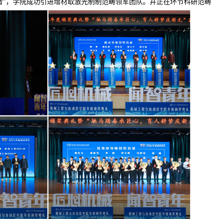
者”，学院成功引进增材取激光制制范畴领军团队。并正在环节科研范畴