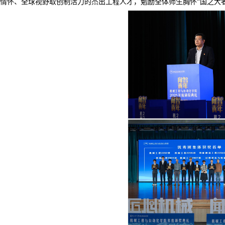
情怀、全球视野取创制活力的杰出工程人才，勉励全体师生胸怀“国之大