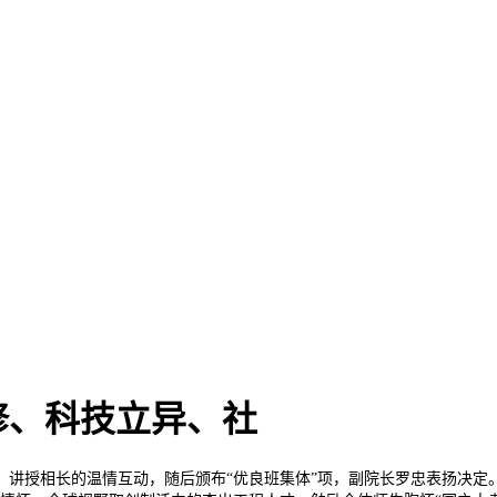
修、科技立异、社
授相长的温情互动，随后颁布“优良班集体”项，副院长罗忠表扬决定。研