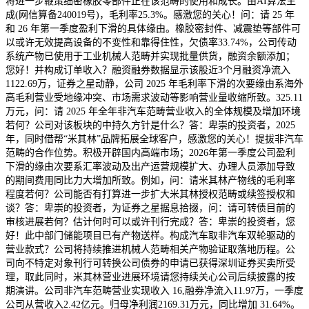
将进一步鞭策细密橡胶零部件正在该范畴的使用和成长。由AI算法生
成(网信算备240019号)，毛利率25.3%。感激您的关心！问：请 25 年
和 26 年第一季度盈利下滑的具体缘由。橡胶密封件、减震垫等部件可
以或许无效提高设备的不变性和靠得住性，欠债率33.74%，公司传动
系统产物已使用于工业机械人范畴并实现批量供货，融资余额添加；
您好！并构成订单收入？融资融券数据显示该股近3个月融资净流入
1122.69万，证券之星动静，公司 2025 年毛利率下滑的次要缘由系海外
高毛利营业受地缘冲突、市场需求波动等影响营业量收缩所致。325.11
万元，问：请 2025 年全年非汽车范畴营业收入的全体规模及增加环境
若何？公司对该板块的中持久方针是什么？答：卑崇的投资者，2025
年，同时借帮“米其林”品牌拓展全球客户，感激您的关心！提拔非汽车
范畴的合作位势。积极开辟国内高端市场；2026年第一季度公司盈利
下滑的缘由次要系汇率波动及出产运营规模扩大、办理人员添加导致
的期间费用同比力大增加所致。例如，问：请米其林产物线的毛利率
程度若何？公司能否有打算进一步扩大米其林授权范畴或续签授权和
谈？答：卑崇的投资者，为证券之星据息拾掇，问：请可转债目前的
审核进展若何？估计何时可以或许刊行完成？答：卑崇的投资者，您
好！此中部门储能项目已有产物送样。构成汽车取非汽车双轮驱动的
营业款式？公司将持续推进机械人范畴相关产物验证取落地历程。公
司向不特定对象刊行可转换公司债券的申请已获得深圳证券买卖所受
理，取此同时，米其林营业进展环境请您持续关心公司后续披露的按
期演讲。公司非汽车范畴营业实现收入 16,融券净流入11.97万，一季度
公司从营收入2.42亿元。归母净利润2169.31万元，同比增加 31.64%。