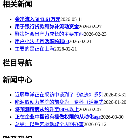
相关新闻
金净流入5843.61万元
2026-05-11
用于银行贷款和弥补流动资金
2026-02-27
鞭策社会出产力成长的主要东西
2026-02-23
用户小法式月活率跨越60
2026-02-21
主要的是正在上海
2026-02-21
栏目导航
新闻中心
近藤季洋正在采访中谈到了《轨迹》系列
2026-03-31
能源取动力学院的前身为一专科（活塞式
2026-01-20
将预测精度从约升至90%以上
2026-02-07
正在企业中摆设有操做权限的从动化age
2026-03-30
总结：以手艺驱动取全周期办事
2026-05-12