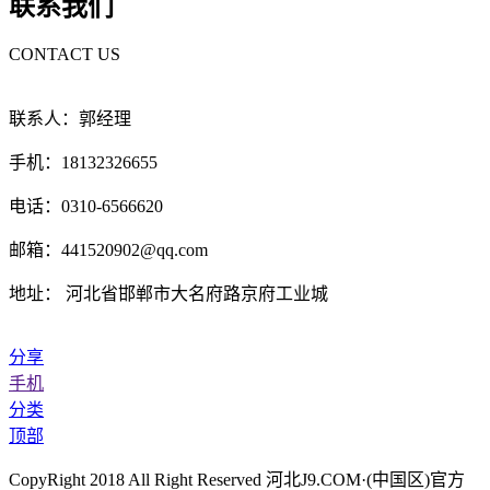
联系我们
CONTACT US
联系人：郭经理
手机：18132326655
电话：0310-6566620
邮箱：441520902@qq.com
地址： 河北省邯郸市大名府路京府工业城
分享
手机
分类
顶部
CopyRight 2018 All Right Reserved 河北J9.COM·(中国区)官方