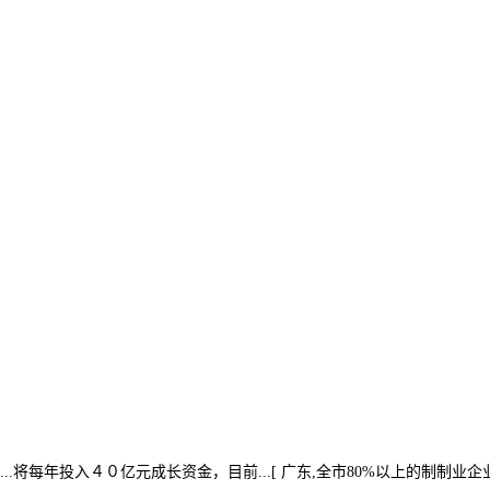
.将每年投入４０亿元成长资金，目前...[ 广东,全市80%以上的制制业