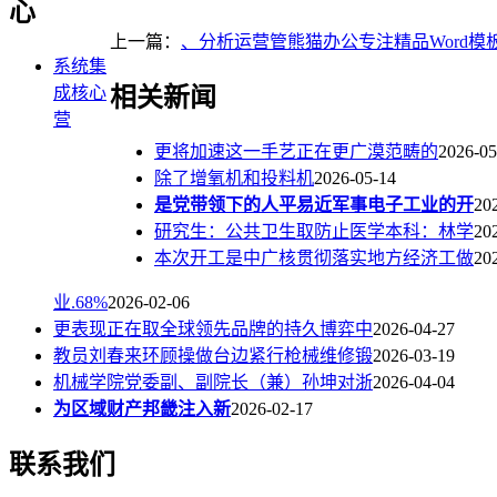
心
上一篇：
、分析运营管熊猫办公专注精品Word模
系统集
相关新闻
成核心
营
更将加速这一手艺正在更广漠范畴的
2026-05
除了增氧机和投料机
2026-05-14
是党带领下的人平易近军事电子工业的开
20
研究生：公共卫生取防止医学本科：林学
20
本次开工是中广核贯彻落实地方经济工做
20
业.68%
2026-02-06
更表现正在取全球领先品牌的持久博弈中
2026-04-27
教员刘春来环顾操做台边紧行枪械维修锻
2026-03-19
机械学院党委副、副院长（兼）孙坤对浙
2026-04-04
为区域财产邦畿注入新
2026-02-17
联系我们