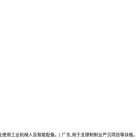
企业使用工业机械人及智能配备。[ 广东,用于支撑制制业严沉项目等扶植。