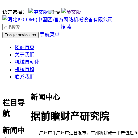
语言选择：
搜 索
导航菜单
Toggle navigation
网站首页
关于我们
机械自动化
机械百科
联系我们
新闻中心
栏目导
航
据前瞻财产研究院
新闻中
广州市 ] 广州市近日发布，广州将建成一个产值超５..