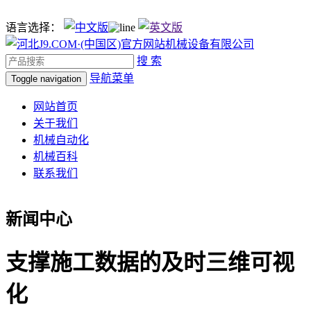
语言选择：
搜 索
导航菜单
Toggle navigation
网站首页
关于我们
机械自动化
机械百科
联系我们
新闻中心
支撑施工数据的及时三维可视
化