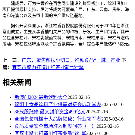
建成后，可为柚香谷在百色同步建设的鲜果初加工、饮料深加工
项目提供原料支持，届时将成为可覆盖广西、广东、云南、贵州、海
南和港澳台以及东盟十国的生产供应链基地。
据公开资料显示，浙江柚香谷控股股份有限公司于2013年在浙江
常山成立，主要从事香柚相关产品的种植、研发、生产和销售，其产
品包含宋柚汁、宋柚乳酸菌饮料、宋柚汽水、宋柚果酒、宋柚气泡鸡
尾酒、宋柚拉格啤酒以及个护香氛类等，全厂综合年产能达63.5亿元。
上一篇：
广东：聚焦帮扶小切口，推动食品“一域一产业
下一
篇：
宜宾市聚力打造川红茶业新“饮”擎
相关新闻
新澳门2024最新饮料大全
2025-02-16
绵阳市食品饮料产业供需对接会成功举办
2025-02-16
86只股涨停 最大封单资金499亿元
2025-02-16
全国包装机械十大品牌揭秘：行业领军者
2025-02-16
食品质量安全市场准入制度问答（一）
2025-02-16
宜宾市聚力打造川红茶业新“饮”擎
2025-01-06