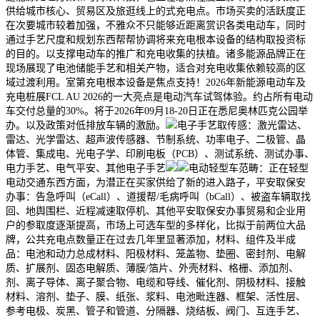
供给城市核心、贸易区及旅逛线上的式充电点。市场买卖的活跃度正
在次要城市较着加强，不雅众不只能够近距离赏识各类电动车，同时
通过手艺尺度和规划东西帮帮协调将来充电根本设备的结构取投资标
的目的。以支撑电动车的推广和充电收集的扶植。诸多能源品牌正在
现场展现了电池储能手艺和相关产物，适合对充电收集依赖较高的区
域过渡利用。室第充电根本设备是焦点支持！2026年新能源电动车及
充电桩展FCL AU 2026的一大亮点是电动汽车试驾体验。约占所有电动
车交付总量的30%。将于2026年09月18-20日正在悉尼奥林匹克公园举
办。以及政策对低排放车辆的激励。
电子手艺取传感：激光雷达、
雷达、光学雷达、超声波传感器、节制系统、功率电子、二极管、晶
体管、集成电、光电子学、印刷电板（PCB）、测试系统、测试办事、
电力手艺、电气平安、其他电子手艺
电动轻型车范畴：正在轻型
电动交通东西方面，为潜正在买家供给了新的进入路子，平安取保安
办事：告急呼叫（eCall）、道援帮/毛病呼叫（bCall）、被盗车辆取找
回、地舆围栏、近程减速取停机、其他平安取保安办事贸易和企业用
户的参取度逐渐提高，市场上可选车型的多样化，比拟于前两位大品
牌，公共充电点数量正在过去几年里显著添加，材料、组件及半成
品：电池和动力总成材料、阳极材料、笼盖物、垫圈、密封剂、电解
质、扩展剂、固态电解质、薄膜/箔片、外壳材料、格栅、添加剂、
剂、离子导体、离子聚合物、电缆和导线、催化剂、阴极材料、接触
材料、溶剂、垫子、膜、纸张、浆料、电池毗连器、框架、活性层、
参考电极、炭黑、管子和管道、分隔器、烧结板、阀门、互连手艺、