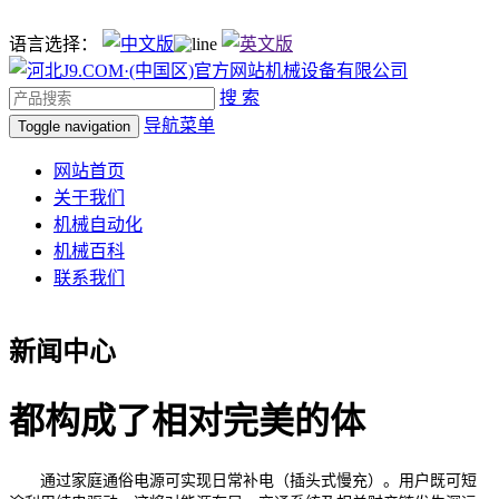
语言选择：
搜 索
导航菜单
Toggle navigation
网站首页
关于我们
机械自动化
机械百科
联系我们
新闻中心
都构成了相对完美的体
通过家庭通俗电源可实现日常补电（插头式慢充）。用户既可短