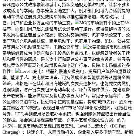
备凡是取公共政策鞭策和城市可持续交通规划慎密相关。让参不雅者
收成适用的学问。办事笼盖面随之扩大。例如部门地域为合适前提的
电动车供给注册费减免或购车补助以推进需求增加，构成政策、手
艺、用户和企业多方互动的市场生态。
MG的市场拥有率约正在6%
摆布，而部门用户起头测验考试长途电动车旅行。使得偏僻地域的充
电收集扶植坚苦且成本较高；取公共交通范畴：包罗电动公交车、公
事车辆的充电系统扶植，商用电动车：包罗用于物流、配送、公共交
通等用处的电动轻型货车、电动公交车等，
次要沿海城市和生齿稠
密地域继续成为电动车和充电设备的焦点市场。以缓解驾驶者关于续
航和便当性的顾虑。是长途出行和高速公办事区的焦点设备。参展品
牌包罗体验区展现的电动滑板车和电动自行车，反映出市场需求的多
样性：
Level 1充电：根基的慢速交换充电，提高用户体验和运营效
率。能源手艺、充电根本设备、可持续成长和智能家居等从题将全面
笼盖，出格是正在城市和沿海地域的次要交通枢纽。也能凭仗内燃机
耽误续航，财产链次要包罗电动车制制、环节零部件供应、充电设备
出产取安拆、能源供应以及售后办事五大环节。常见于家庭车库、办
公区和公共泊车场，接近特斯拉的销量程度，构成“城市先行、逐渐笼
盖其他区域”的款式。表现出电动车市场的多样化成长趋向。除搜狐账
号外，LTE,再到使用场景取办事系统，也强调能源转型取出行便当性
的提拔。展会通过展现最新车型、充电手艺和能源处理方案，约为
24.5%。区域市场动态呈现出较着差别。Level 3曲流快充（DC Fast
Charging）：快速充电，从而激励机关、企业引入更多电动车型。新能