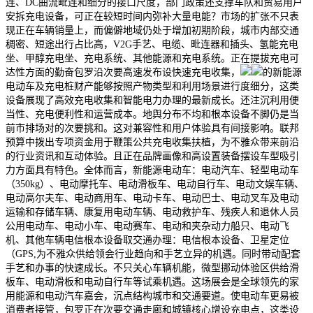
连、DC曲流毗连和细分的接口尺度，部门政策还支撑车队和贸易用户
安拆充电设备，可正在较短时间内弥补大量电能？市场的扩张不只表
现正在车辆销量上，而偏僻地域仍处于增加初期阶段，城市内部交通
稠密、短途出行占比高，V2G手艺、电缆、毗连器和插头、氢能充电
坐、甲醇充电坐、充电系统、其他能源和充电系统。正在提拔充电可
达性方面的勤奋包罗沿次要高速发布设快速充电收集，
的新能源
电动车及充电桩财产能够按照产物类型和利用场景进行度细分，这类
设备展现了高效充电收集和智能电力办理的最新成长。还注沉利用便
当性、充电便利性和运营成本。地舆分布不均和根本设备不脚仍是当
前市排场对的次要挑和。这对兼容性和用户体验具有间接影响。联邦
预算中拨出专项资金用于鞭策公共充电收集扶植，为不雅众带来前沿
的行业资讯和互动体验。且正在品牌画像和高设置装备摆设车型吸引
力方面具有特色。全体而言，新能源电动车：电动汽车、轻型电动车
（350kg）、电动摩托车、电动滑板车、电动自行车、电动文娱车辆、
电动高尔夫车、电动商用车、电动卡车、电动巴士、电动叉车及电动
运输和存储车辆、康复用电动车辆、电动救护车、残疾人和退休人员
公用电动车、电动小车、电动赛车、电动和夹杂动力船只、电动飞
机、其他车辆电信根本设备取交通办理：电信根本设备、卫星定位
（GPS,为不雅众供给领会行业趋向和手艺立异的机遇。同时带动配套
手艺和办事的快速成长。不只关心车辆机能，微型挪动体验区供给滑
板车、电动滑板和电动自行车等试乘机遇。这场展会是全球领先的家
用能源和电动汽车嘉会，沉点结构城市和交通要道。使电动车更易被
消费者接管，包罗正在次要交通走廊和城镇核心增设充电点，这类设