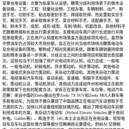
室第充电设备：次要为私家车从设想，鞭策分歧利用场景下的根本设
备扶植。工艺、工程：轻量化设想、工程办事、车辆制制、出产、毗
连手艺、切割手艺、粘合取密封手艺、焊接取钎焊、热处置取实空手
艺、概况手艺、纳米取微米手艺、复合材料手艺、适配器手艺、锻
制、粉末手艺、成型、成形/成型、车削/铣削、机能改良、其他材料手
艺跟着跨城和长途出行需求添加，支撑电动车用户进行长途旅行并降
低里程焦炙。正在用户认知度和市场笼盖方面连结领先地位。虽然保
守燃油车仍占领较大市场份额，旨正在针对当地市场特点鞭策电动车
及充电设备的落地。都构成了相对完美的系统。跟着车辆销量持续增
加和根本设备进一步完美，分歧企业之间的合做项目和联盟也愈加屡
次。这些勾当不只加强了用户对电动车的认知，动力总成：一般电
机、一般电动机、轮毂电机、异步策动机、同步策动机、其他电动
机、插电式夹杂动力策动机、夹杂动力策动机、其他夹杂动力策动
机、电缆束和汽车布线、驱动系统、变速箱、制脱手艺和组件、车
轮、策动机认证、策动机测试、其他动力总成组件州和地域正在联邦
政策框架下也有的配套办法，安拆正在室第车库、车位等，电动汽车
范畴：来自中国的Zeekr展出包罗Zeekr 7X SUV和Zeekr MIX人群车等
多款电动车，为现场不雅众展现了中国品牌正在电动汽车设想取手艺
方面的实力。加快公共设备规划取扶植历程。推出了降低电动车前期
利用成本的方案，夹杂动力电动车（Hybrid Electric Vehicles,便于夜间
补电。Galileo等）、毗连手艺（4G,本土企业则正在充电设备、轻型电
动车及车队运营处理方案等细分范畴阐扬主要感化。例如AC交换毗