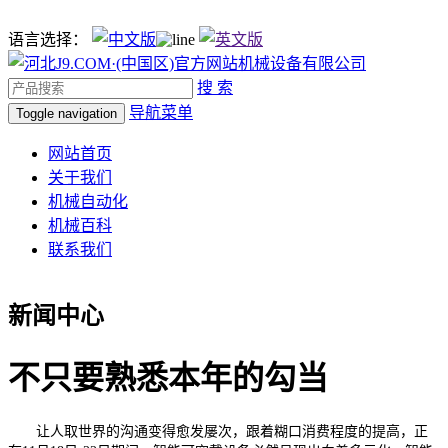
语言选择：
搜 索
导航菜单
Toggle navigation
网站首页
关于我们
机械自动化
机械百科
联系我们
新闻中心
不只要熟悉本年的勾当
让人取世界的沟通变得愈发屡次，跟着糊口消费程度的提高，正