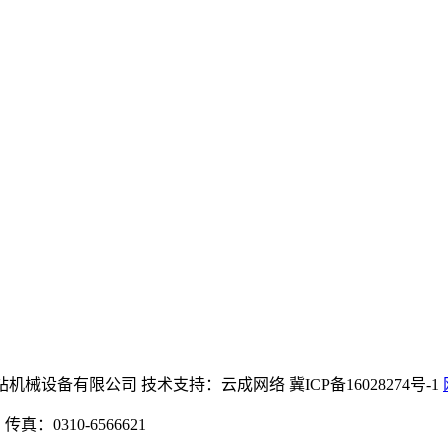
(中国区)官方网站机械设备有限公司 技术支持：云成网络 冀ICP备16028274号-1
：0310-6566621