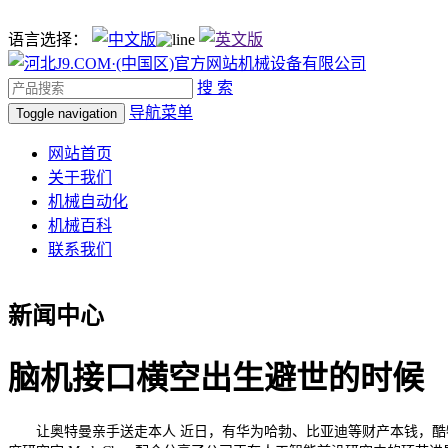
语言选择：
搜 索
导航菜单
Toggle navigation
网站首页
关于我们
机械自动化
机械百科
联系我们
新闻中心
脑机接口横空出生避世的时候
让奥特曼亲手送走本人 近日，有华为哈勃、比亚迪等财产本钱，酷特智能发布