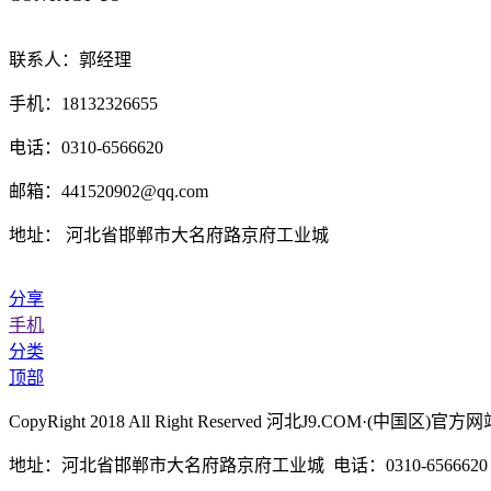
联系人：郭经理
手机：18132326655
电话：0310-6566620
邮箱：441520902@qq.com
地址： 河北省邯郸市大名府路京府工业城
分享
手机
分类
顶部
CopyRight 2018 All Right Reserved 河北J9.COM·
地址：河北省邯郸市大名府路京府工业城 电话：0310-6566620 传真