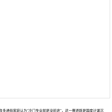
通俗家庭认为“冷门专业就是没前途”，这一赛道既是国度计谋沉