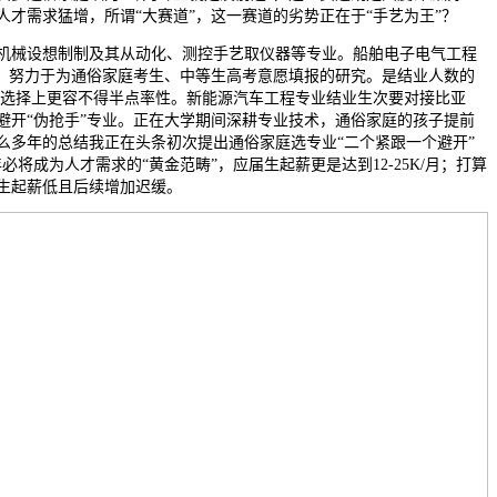
才需求猛增，所谓“大赛道”，这一赛道的劣势正在于“手艺为王”？
械设想制制及其从动化、测控手艺取仪器等专业。船舶电子电气工程
忽，努力于为通俗家庭考生、中等生高考意愿填报的研究。是结业人数的
专业选择上更容不得半点率性。新能源汽车工程专业结业生次要对接比亚
避开“伪抢手”专业。正在大学期间深耕专业技术，通俗家庭的孩子提前
么多年的总结我正在头条初次提出通俗家庭选专业“二个紧跟一个避开”
5年必将成为人才需求的“黄金范畴”，应届生起薪更是达到12-25K/月；打算
生起薪低且后续增加迟缓。