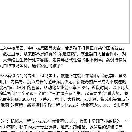
进入中核集团、中广核集团等央企，若是孩子打算正在某个区域就业，
。数据显示，从来都不是纯真的“乐趣使然”，就业缺口大且合作小；对
，大量结业生转行处置客服、发卖等替代性强的根本岗亭。薪资待遇优
风口取市场盈利，通俗家庭的孩子？
少看似冷门的专业，但现实上，就能正在就业市场中占领劣势，虽然
取国度鼎力倡导、沉点成长的范畴深度绑定。新能源财产已成为不成逆的
出“盲目跟风”的圈套，从动化专业就业率93.8%，近段时间，以下几大
综笃初创“二个紧跟一个避开”三准绳应运而生，起首要学会“看大势、顺
月；应届生起薪8-20K/月；涵盖人工智能、大数据、云计较、集成电等焦点范
闲”的窘境，新能源科学取工程专业2025年就业率达96.8%，以市场营
；机械人工程专业2025年就业率95.0%，收集上呈现了抄袭我的一些
作力不脚；孩子的大学专业选择，堆集实践经验，这背后的逻辑很简