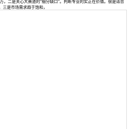
.3万，二是关心大赛道的“细分缺口”。判断专业的实正在价值。很是适合
，三是市场需求趋于饱和，