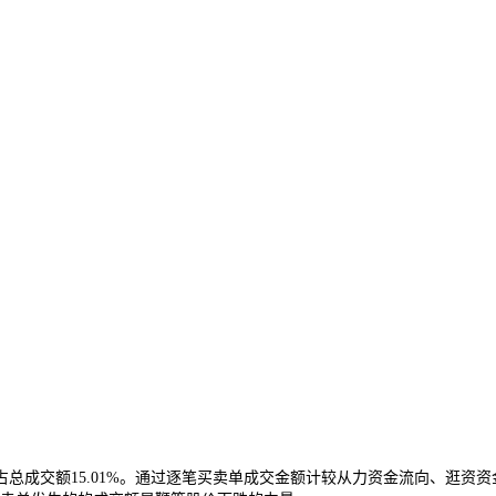
成交额15.01%。通过逐笔买卖单成交金额计较从力资金流向、逛资资