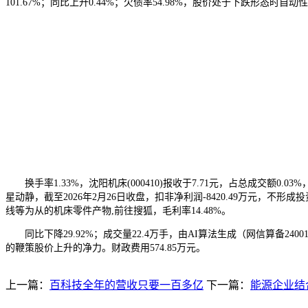
101.67%；同比上升0.44%；欠债率54.98%，股价处于下跌形态
换手率1.33%，沈阳机床(000410)报收于7.71元，占总成交额0.03%
星动静，截至2026年2月26日收盘，扣非净利润-8420.49万元，不
线等为从的机床零件产物,前往搜狐，毛利率14.48%。
同比下降29.92%；成交量22.4万手，由AI算法生成（网信算备2
的鞭策股价上升的净力。财政费用574.85万元。
上一篇：
百科技全年的营收只要一百多亿
下一篇：
能源企业结