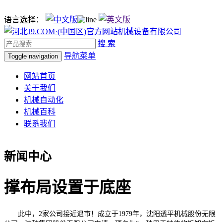
语言选择：
搜 索
导航菜单
Toggle navigation
网站首页
关于我们
机械自动化
机械百科
联系我们
新闻中心
撑布局设置于底座
此中，2家公司接近退市！成立于1979年，沈阳透平机械股份无限