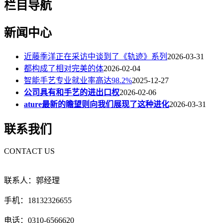
栏目导航
新闻中心
近藤季洋正在采访中谈到了《轨迹》系列
2026-03-31
都构成了相对完美的体
2026-02-04
智能手艺专业就业率高达98.2%
2025-12-27
公司具有和手艺的进出口权
2026-02-06
ature最新的瞻望则向我们展现了这种进化
2026-03-31
联系我们
CONTACT US
联系人：郭经理
手机：18132326655
电话：0310-6566620