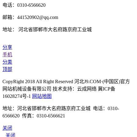
电话：0310-6566620
邮箱：441520902@qq.com
地址： 河北省邯郸市大名府路京府工业城
分享
手机
分类
顶部
CopyRight 2018 All Right Reserved 河北J9.COM·(中国区)官方
网站机械设备有限公司 技术支持：云成网络 冀ICP备
16028274号-1
网站地图
地址：河北省邯郸市大名府路京府工业城 电话：0310-
6566620 传真：0310-6566621
关闭
关闭