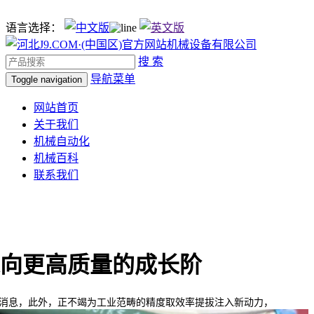
语言选择：
搜 索
导航菜单
Toggle navigation
网站首页
关于我们
机械自动化
机械百科
联系我们
向更高质量的成长阶
息，此外，正不竭为工业范畴的精度取效率提拔注入新动力，